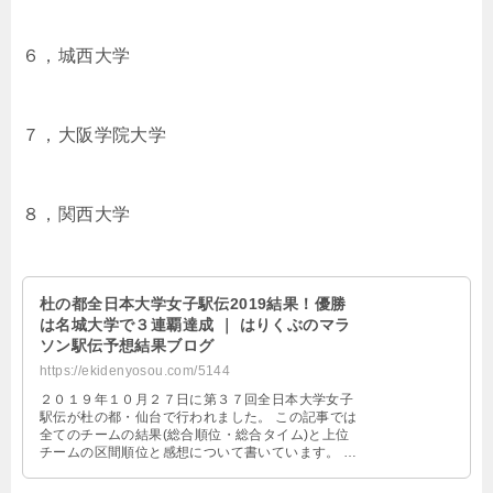
６，城西大学
７，大阪学院大学
８，関西大学
杜の都全日本大学女子駅伝2019結果！優勝
は名城大学で３連覇達成 ｜ はりくぶのマラ
ソン駅伝予想結果ブログ
https://ekidenyosou.com/5144
２０１９年１０月２７日に第３７回全日本大学女子
駅伝が杜の都・仙台で行われました。 この記事では
全てのチームの結果(総合順位・総合タイム)と上位
チームの区間順位と感想について書いています。
スポンサーリンク …