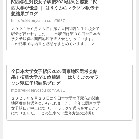
関西学生対校女子駅伝2020結果と感想！関
西大学が優勝 ｜ はりくぶのマラソン駅伝予
想結果ブログ
https://ekidenyosou.com/5627
２０２０年９月２６日に第３０回関西学生対校女子
駅伝が行われました。 この駅伝は第３８回全日本大
学女子駅伝の関西地区予選大会となっています。
この記事では結果と感想をまとめています。 スポ
ンサー …
全日本大学女子駅伝2020関東地区選考会結
果！拓殖大学が１位通過 ｜ はりくぶのマラ
ソン駅伝予想結果ブログ
https://ekidenyosou.com/5631
２０２０年９月２６日に全日本大学女子駅伝の関東
地区推薦校選考会が行われました。 今年は関東大学
女子駅伝が中止になり、トラックで選考をすること
になりました。 この記事では選考方法の説明と選
考会の結果と感想につ …