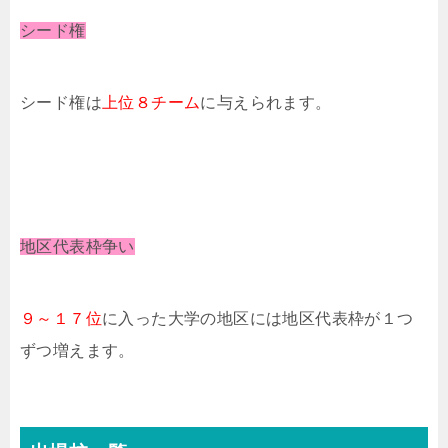
シード権
シード権は
上位８チーム
に与えられます。
地区代表枠争い
９～１７位
に入った大学の地区には地区代表枠が１つ
ずつ増えます。