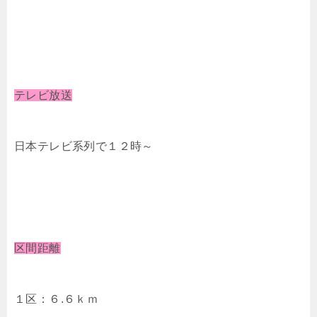
テレビ放送
日本テレビ系列で１２時～
区間距離
１区：６.６ｋｍ