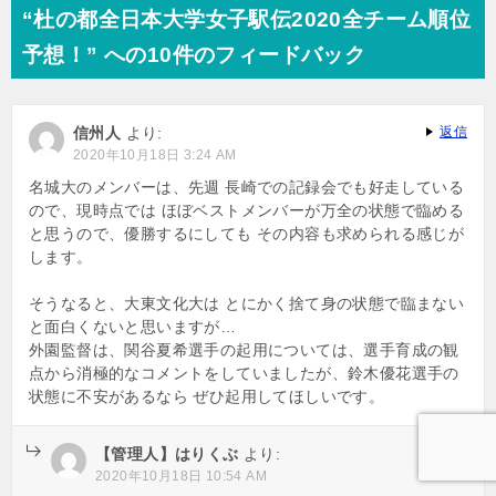
ナ
“杜の都全日本大学女子駅伝2020全チーム順位
ビ
予想！” への10件のフィードバック
ゲ
ー
信州人
より:
返信
シ
2020年10月18日 3:24 AM
ョ
名城大のメンバーは、先週 長崎での記録会でも好走している
ので、現時点では ほぼベストメンバーが万全の状態で臨める
ン
と思うので、優勝するにしても その内容も求められる感じが
します。
そうなると、大東文化大は とにかく捨て身の状態で臨まない
と面白くないと思いますが…
外園監督は、関谷夏希選手の起用については、選手育成の観
点から消極的なコメントをしていましたが、鈴木優花選手の
状態に不安があるなら ぜひ起用してほしいです。
【管理人】はりくぶ
より:
返信
2020年10月18日 10:54 AM