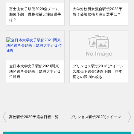
富士山女子駅伝2020全チーム
大学対校男女混合駅伝2023予
順位予想！優勝候補と注目選手
想！優勝候補と注目選手は？
は？
全日本大学女子駅伝2021関東
プリンセス駅伝2018(クイーン
地区選考会結果！筑波大学が１
ズ駅伝予選会)通過予想！昨年
位通過
度との戦力比較も
投
高校駅伝2020予選会日程一覧と結果速報！男子と女子のまとめ
プリンセス駅伝2020(クイーンズ駅伝予選会)結果！積水化学が優勝
稿