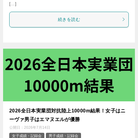
[…]
続きを読む
2026全日本実業団対抗陸上10000m結果！女子はニ
ーヴァ男子はエマヌエルが優勝
公開日：
2026年7月14日
女子成績・記録会
男子成績・記録会