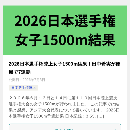
2026日本選手権陸上女子1500m結果！田中希実が優
勝で7連覇
公開日：
2026年7月3日
日本選手権陸上
２０２６年６月１３日と１４日に第１１０回日本陸上競技
選手権大会の女子1500mが行われました。 この記事では結
果と感想、アジア大会代表について書いています。 2026日
本選手権女子1500m予選結果 日本記録：3:59. […]