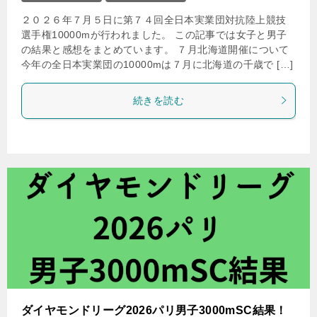
２０２６年７月５日に第７４回全日本実業団対抗陸上競技
選手権10000mが行われました。 この記事では女子と男子
の結果と感想をまとめています。 ７月北海道開催について
今年の全日本実業団の10000mは７月に北海道の千歳で […]
続きを読む
ダイヤモンドリーグ2026パリ男子3000mSC結果！