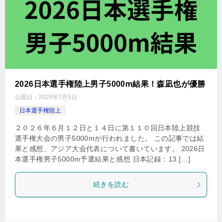
2026日本選手権陸上男子5000m結果！森凪也が優勝
公開日：
2026年7月5日
日本選手権陸上
２０２６年６月１２日と１４日に第１１０回日本陸上競技
選手権大会の男子5000mが行われました。 この記事では結
果と感想、アジア大会代表について書いています。 2026日
本選手権男子5000m予選結果と感想 日本記録：13 […]
続きを読む