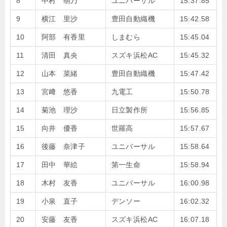
8
中村 萌乃
ユニバーサル
15:37.85
9
横江 里沙
豊田自動織機
15:42.58
10
阿部 有香里
しまむら
15:45.04
11
清田 真央
スズキ浜松AC
15:45.32
12
山本 菜緒
豊田自動織機
15:47.42
13
宮﨑 悠香
九電工
15:50.78
14
菊池 理沙
日立製作所
15:56.85
15
向井 優香
世羅高
15:57.67
16
後藤 奈津子
ユニバーサル
15:58.64
17
田中 華絵
第一生命
15:58.94
18
木村 友香
ユニバーサル
16:00.98
19
小泉 直子
デンソー
16:02.32
20
安藤 友香
スズキ浜松AC
16:07.18