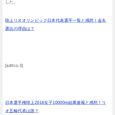
した。
陸上リオオリンピック日本代表選手一覧と感想！金丸
選出の理由は？
[ad#co-3]
日本選手権陸上2016女子10000m結果速報と感想！リ
オ五輪代表は誰？