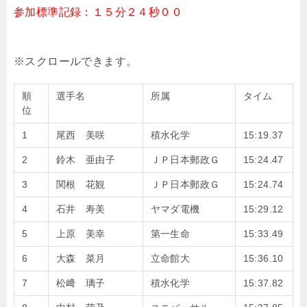
参加標準記録：１５分２４秒００
順
選手名
所属
タイム
位
1
尾西 美咲
積水化学
15:19.37
2
鈴木 亜由子
ＪＰ日本郵政Ｇ
15:24.47
3
関根 花観
ＪＰ日本郵政Ｇ
15:24.74
4
石井 寿美
ヤマダ電機
15:29.12
5
上原 美幸
第一生命
15:33.49
6
大森 菜月
立命館大
15:36.10
7
松﨑 璃子
積水化学
15:37.82