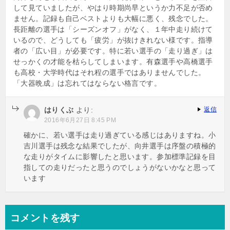
して見ていましたが、やはり時期尚早というか力不足が否め
ません。記録も自己ベストよりも大幅に悪く、残念でした。
長距離の選手は「シーズンオフ」がなく、１年中走り続けて
いるので、どうしても「疲労」が抜けきれない様です。指導
者の「広い目」が必要です。特に若い選手の「走り過ぎ」は
せっかくの才能を枯らしてしまいます。有森選手や高橋選手
も高校・大学時代はそれ程の選手ではありませんでした。
「大器晩成」は忘れてはならない格言です。
はりくぶ
より:
返信
2016年6月27日 8:45 PM
確かに、若い選手は走り過ぎている感じはありますね。小
吉川選手は残念な結果でしたが、向井選手は序盤の積極的
な走りがタイムに影響したと思います。参加標準記録を目
指しての走りだったと思うのでしょうがないかなと思って
います
コメントを残す