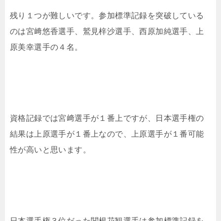
残り１つが難しいです。参加標準記録を突破している
のは宮﨑悠香選手、鷲見梓沙選手、西原加純選手、上
原美幸選手の４名。
資格記録では宮﨑選手が１番上ですが、日本選手権の
結果は上原選手が１番上なので、上原選手が１番可能
性が高いと思います。
日本選手権３位だった関根花観選手は参加標準記録を