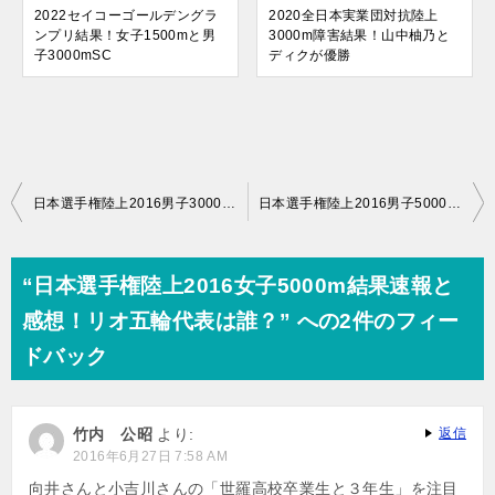
2022セイコーゴールデングラ
2020全日本実業団対抗陸上
ンプリ結果！女子1500mと男
3000m障害結果！山中柚乃と
子3000mSC
ディクが優勝
投
日本選手権陸上2016男子3000m障害結果速報と感想！リオ五輪代表は誰？
日本選手権陸上2016男子5000m結果速報と感想！リオ五輪代表は誰？
稿
ナ
“日本選手権陸上2016女子5000m結果速報と
ビ
感想！リオ五輪代表は誰？” への2件のフィー
ゲ
ドバック
ー
シ
竹内 公昭
より:
返信
ョ
2016年6月27日 7:58 AM
ン
向井さんと小吉川さんの「世羅高校卒業生と３年生」を注目