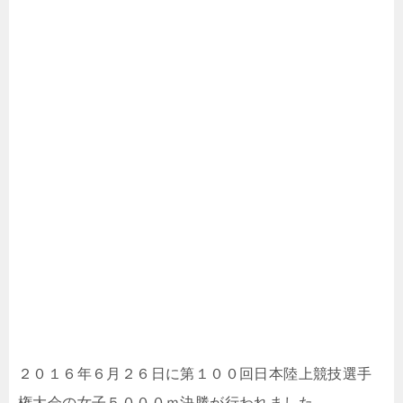
２０１６年６月２６日に第１００回日本陸上競技選手
権大会の女子５０００ｍ決勝が行われました。