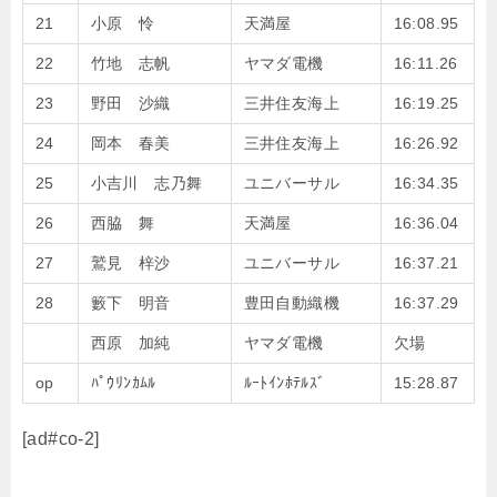
21
小原 怜
天満屋
16:08.95
22
竹地 志帆
ヤマダ電機
16:11.26
23
野田 沙織
三井住友海上
16:19.25
24
岡本 春美
三井住友海上
16:26.92
25
小吉川 志乃舞
ユニバーサル
16:34.35
26
西脇 舞
天満屋
16:36.04
27
鷲見 梓沙
ユニバーサル
16:37.21
28
籔下 明音
豊田自動織機
16:37.29
西原 加純
ヤマダ電機
欠場
op
ﾊﾟｳﾘﾝｶﾑﾙ
ﾙｰﾄｲﾝﾎﾃﾙｽﾞ
15:28.87
[ad#co-2]