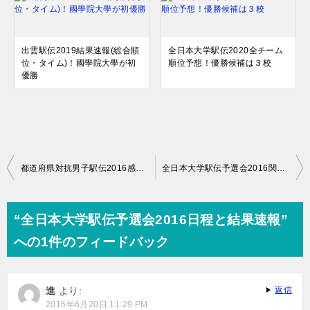
出雲駅伝2019結果速報(総合順
全日本大学駅伝2020全チーム
位・タイム)！國學院大學が初
順位予想！優勝候補は３校
優勝
投
都道府県対抗男子駅伝2016感想と総評！最終順位結果と区間賞は？
全日本大学駅伝予選会2016関東地区エントリー選手一覧
稿
ナ
“全日本大学駅伝予選会2016日程と結果速報”
ビ
への1件のフィードバック
ゲ
ー
進
より:
返信
シ
2016年6月20日 11:29 PM