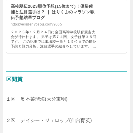
高校駅伝2023順位予想(15位まで)！優勝候
補と注目選手は？ ｜ はりくぶのマラソン駅
伝予想結果ブログ
https://ekidenyosou.com/9065
２０２３年１２月２４日に全国高等学校駅伝競走大
会が行われます。 男子は第７４回、女子は第３５回
です。 この記事では出場校一覧と１５位までの順位
予想と戦力分析、注目選手の紹介をしています。
第35回女子高校駅 …
区間賞
１区
奥本菜瑠海(大分東明)
２区 デイシー・ジェロップ(仙台育英)