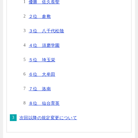
優勝 佐久長聖
２位 倉敷
３位 八千代松陰
４位 須磨学園
５位 埼玉栄
６位 大牟田
７位 洛南
８位 仙台育英
次回以降の規定変更について