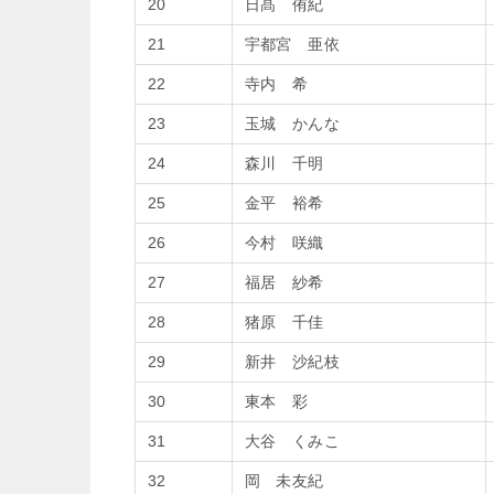
20
日髙 侑紀
21
宇都宮 亜依
22
寺内 希
23
玉城 かんな
24
森川 千明
25
金平 裕希
26
今村 咲織
27
福居 紗希
28
猪原 千佳
29
新井 沙紀枝
30
東本 彩
31
大谷 くみこ
32
岡 未友紀