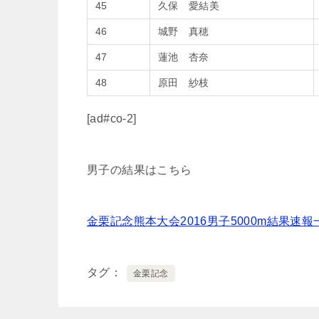
45
久保 愛結美
46
城野 真穂
47
蓮池 杏奈
48
原田 紗枝
[ad#co-2]
男子の結果はこちら
金栗記念熊本大会2016男子5000m結果速報
タグ
金栗記念