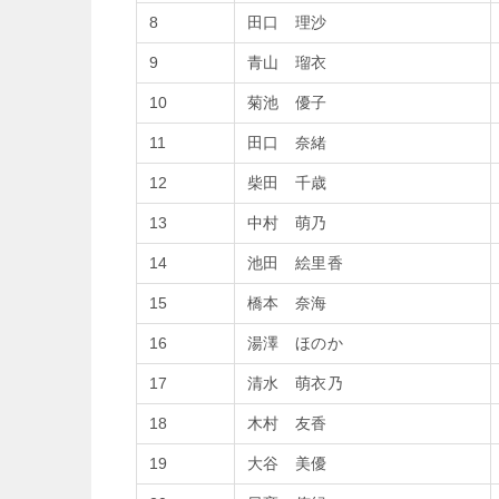
8
田口 理沙
9
青山 瑠衣
10
菊池 優子
11
田口 奈緒
12
柴田 千歳
13
中村 萌乃
14
池田 絵里香
15
橋本 奈海
16
湯澤 ほのか
17
清水 萌衣乃
18
木村 友香
19
大谷 美優