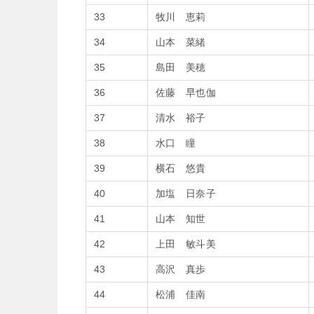
33
牧川 恵莉
34
山本 菜緒
35
島田 美穂
36
佐藤 早也伽
37
清水 裕子
38
水口 瞳
39
横石 悠貴
40
加塩 日奈子
41
山本 知世
42
上田 敏斗美
43
高沢 真歩
44
松浦 佳南