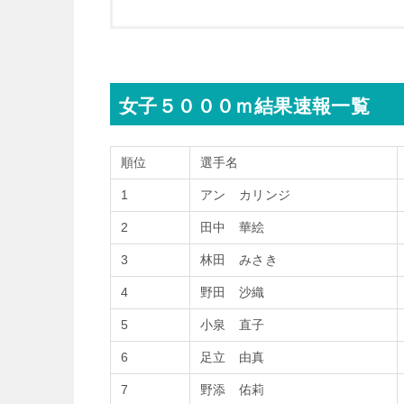
女子５０００ｍ結果速報一覧
順位
選手名
1
アン カリンジ
2
田中 華絵
3
林田 みさき
4
野田 沙織
5
小泉 直子
6
足立 由真
7
野添 佑莉