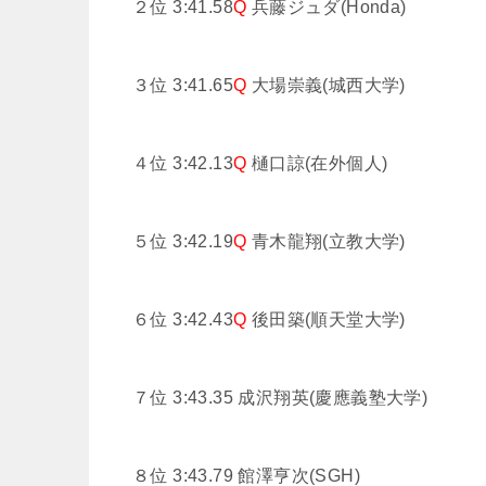
２位 3:41.58
Q
兵藤ジュダ(Honda)
３位 3:41.65
Q
大場崇義(城西大学)
４位 3:42.13
Q
樋口諒(在外個人)
５位 3:42.19
Q
青木龍翔(立教大学)
６位 3:42.43
Q
後田築(順天堂大学)
７位 3:43.35
成沢翔英(慶應義塾大学)
８位 3:43.79
館澤亨次(SGH)