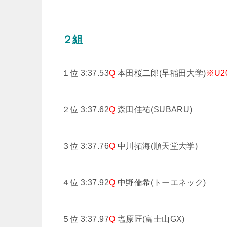
２組
１位 3:37.53
Q
本田桜二郎(早稲田大学)
※U
２位 3:37.62
Q
森田佳祐(SUBARU)
３位 3:37.76
Q
中川拓海(順天堂大学)
４位 3:37.92
Q
中野倫希(トーエネック)
５位 3:37.97
Q
塩原匠(富士山GX)