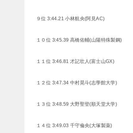
９位 3:44.21
小林航央(阿見AC)
１０位 3:45.39
高橋佑輔(山陽特殊製鋼)
１１位 3:46.81
才記壮人(富士山GX)
１２位 3:47.34
中村晃斗(志學館大学)
１３位 3:48.59
大野聖登(順天堂大学)
１４位 3:49.03
千守倫央(大塚製薬)