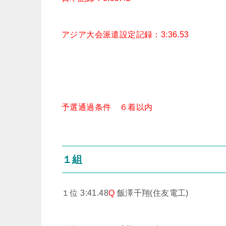
アジア大会派遣設定記録：3:36.53
予選通過条件 ６着以内
１組
１位 3:41.48
Q
飯澤千翔(住友電工)