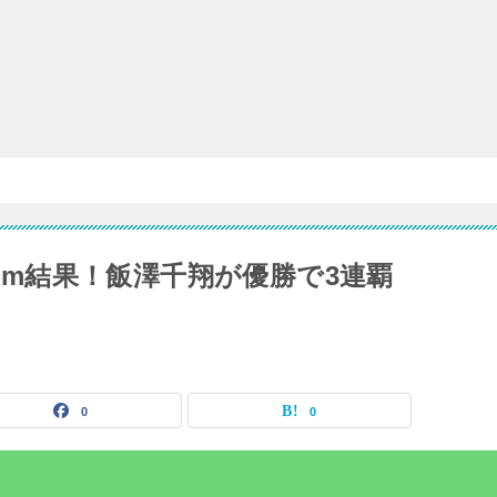
00m結果！飯澤千翔が優勝で3連覇
0
0