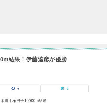
000m結果！伊藤達彦が優勝
0
0