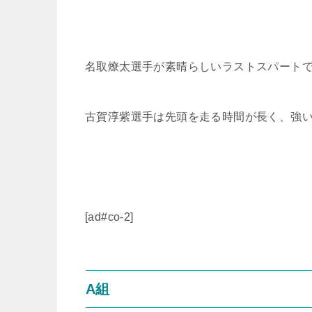
名取燎太選手が素晴らしいラストスパートで
古賀淳紫選手は先頭を走る時間が長く、強
[ad#co-2]
A組