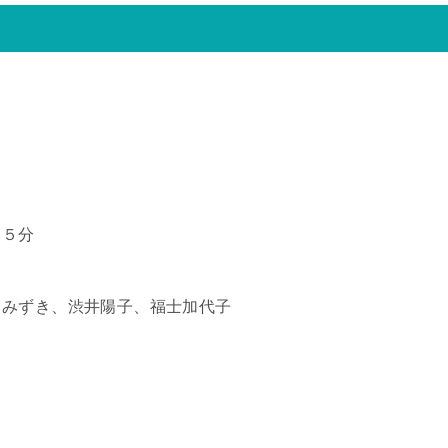
５５分
口みずき、渋井陽子、福士加代子