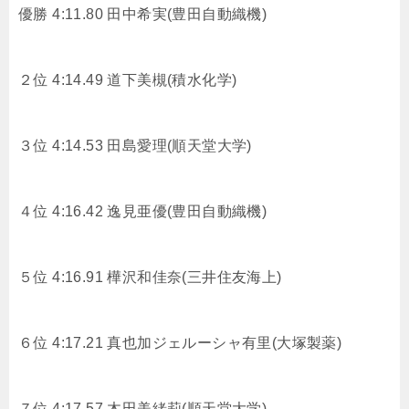
優勝 4:11.80 田中希実(豊田自動織機)
２位 4:14.49
道下美槻(積水化学)
３位 4:14.53
田島愛理(順天堂大学)
４位 4:16.42
逸見亜優(豊田自動織機)
５位 4:16.91
樺沢和佳奈(三井住友海上)
６位 4:17.21
真也加ジェルーシャ有里(大塚製薬)
７位 4:17.57
木田美緒莉(順天堂大学)