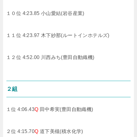
１０位 4:23.85
小山愛結(岩谷産業)
１１位 4:23.97
木下紗那(ルートインホテルズ)
１２位 4:52.00
川西みち(豊田自動織機)
２組
１位 4:06.43
Q
田中希実(豊田自動織機)
２位 4:15.70
Q
道下美槻(積水化学)