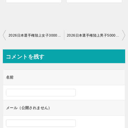
投
2026日本選手権陸上女子3000mSC結果！齋藤みうが優勝
2026日本選手権陸上男子5000m結果！森凪也が優勝
稿
ナ
コメントを残す
ビ
ゲ
名前
ー
シ
ョ
ン
メール（公開されません）