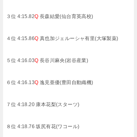
３位 4:15.82
Q
長森結愛(仙台育英高校)
４位 4:15.86
Q
真也加ジェルーシャ有里(大塚製薬)
５位 4:16.03
Q
長谷川麻央(岩谷産業)
６位 4:16.13
Q
逸見亜優(豊田自動織機)
７位 4:18.20
康本花梨(スターツ)
８位 4:18.76
坂尻有花(ワコール)