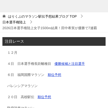
はりくぶのマラソン駅伝予想結果ブログ
TOP
日本選手権陸上
2026日本選手権陸上女子1500m結果！田中希実が優勝で7連覇
注目レース
１２月
４日 日本選手権長距離種目
優勝候補と注目選手
６日 福岡国際マラソン
順位予想
バレンシアマラソン
２０日 高校駅伝
順位予想