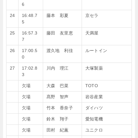
6
24
16:48.7
藤本 彩夏
京セラ
5
25
16:57.3
藤田 友里恵
天満屋
7
26
17:00.5
渡久地 利佳
ルートイン
0
27
17:02.8
川内 理江
大塚製薬
3
欠場
大森 巴菜
TOTO
欠場
髙野 智声
岩谷産業
欠場
竹本 香奈子
ダイハツ
欠場
鈴木 翔子
愛知電機
欠場
田村 紀薫
ユニクロ