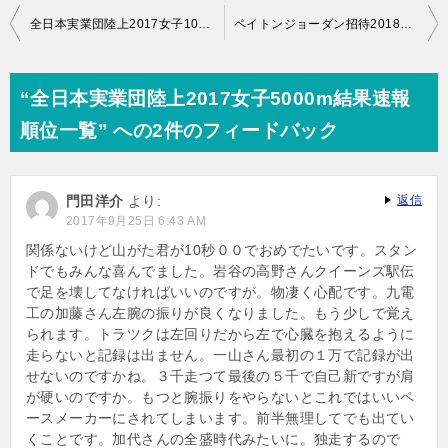
投
全日本実業団陸上2017女子10000m結果速報順位一覧
ペイトンジョーダン招待2018結果速報！日本人選手のまとめ
稿
ナ
“全日本実業団陸上2017女子5000m結果速報
ビ
順位一覧” への2件のフィードバック
ゲ
ー
門田洋介
より:
返信
シ
2017年9月25日 6:43 AM
ョ
関係ないけど山がた君が10秒００でおめでたいです。スタン
ドでもみんな喜んでました。岩谷の高野さんクイーンズ駅伝
ン
で足を壊してなければいいのですが。物凄く心配です。九電
工の加藤さん左腕の振りが良くなりました。もう少しで覚え
られます。トラツクは左回りだから左で心臓を抱えるように
走らないと記録は出ません。一山さん最初の１万で記録が出
せないのですかね。３千走つて最後の５千で自己新ですが肩
が硬いのですか。もつと腕振りをやらないとこれではいいペ
ースメーカーにされてしまいます。前半無理してでも出てい
くことです。加代さんの全盛時代みたいに。独走するので