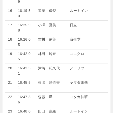
9
16
16:19.5
遠藤 優梨
ルートイン
0
17
16:25.9
小澤 夏美
日立
8
18
16:26.0
吉川 侑美
資生堂
5
19
16:42.0
林田 玲奈
ユニクロ
5
20
16:42.3
津崎 紀久代
ノーリツ
1
21
16:45.5
横瀬 彩也香
ヤマダ電機
1
22
16:47.3
森藤 凪
ユタカ技研
6
23
16:48.0
田口 奈緒
ルートイン