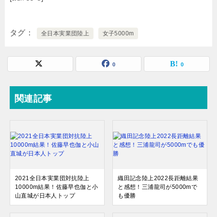
タグ
全日本実業団陸上
女子5000m
0
0
関連記事
2021全日本実業団対抗陸上
織田記念陸上2022長距離結果
10000m結果！佐藤早也伽と小
と感想！三浦龍司が5000mで
山直城が日本人トップ
も優勝