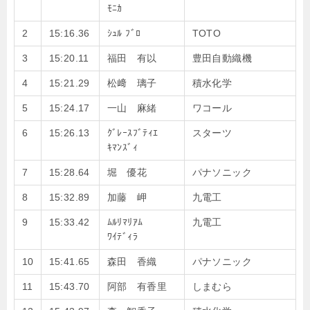
ﾓﾆｶ
2
15:16.36
ｼｭﾙ ﾌﾞﾛ
TOTO
3
15:20.11
福田 有以
豊田自動織機
4
15:21.29
松﨑 璃子
積水化学
5
15:24.17
一山 麻緒
ワコール
6
15:26.13
ｸﾞﾚｰｽﾌﾞﾃｨｴ
スターツ
ｷﾏﾝｽﾞｨ
7
15:28.64
堀 優花
パナソニック
8
15:32.89
加藤 岬
九電工
9
15:33.42
ﾑﾙﾘﾏﾘｱﾑ
九電工
ﾜｲﾃﾞｨﾗ
10
15:41.65
森田 香織
パナソニック
11
15:43.70
阿部 有香里
しまむら