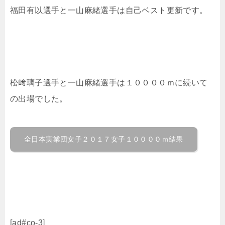
福田有以選手と一山麻緒選手は自己ベスト更新です。
松﨑璃子選手と一山麻緒選手は１００００ｍに続いて
の出場でした。
全日本実業団女子２０１７女子１００００ｍ結果
[ad#co-3]