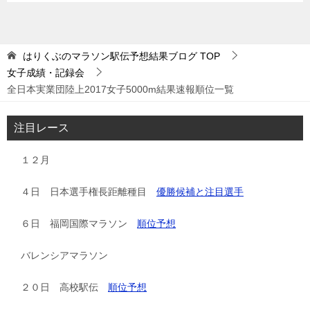
はりくぶのマラソン駅伝予想結果ブログ
TOP
女子成績・記録会
全日本実業団陸上2017女子5000m結果速報順位一覧
注目レース
１２月
４日 日本選手権長距離種目
優勝候補と注目選手
６日 福岡国際マラソン
順位予想
バレンシアマラソン
２０日 高校駅伝
順位予想