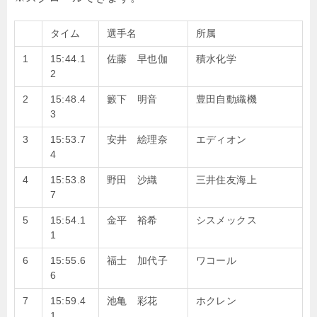
タイム
選手名
所属
1
15:44.1
佐藤 早也伽
積水化学
2
2
15:48.4
籔下 明音
豊田自動織機
3
3
15:53.7
安井 絵理奈
エディオン
4
4
15:53.8
野田 沙織
三井住友海上
7
5
15:54.1
金平 裕希
シスメックス
1
6
15:55.6
福士 加代子
ワコール
6
7
15:59.4
池亀 彩花
ホクレン
1