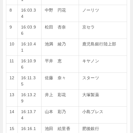
8
16:03.3
中野 円花
ノーリツ
4
9
16:03.9
松田 杏奈
京セラ
6
10
16:10.4
池満 綾乃
鹿児島銀行陸上部
1
11
16:10.9
平井 恵
キヤノン
6
12
16:11.3
佐藤 奈々
スターツ
5
13
16:13.2
井上 彩花
大塚製薬
9
14
16:13.7
山本 彩乃
小島プレス
4
15
16:16.1
池田 絵里香
肥後銀行