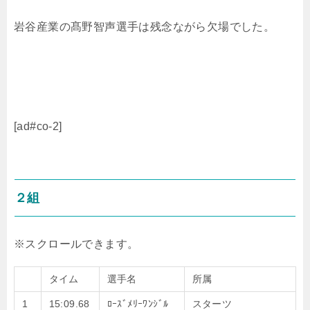
岩谷産業の髙野智声選手は残念ながら欠場でした。
[ad#co-2]
２組
タイム
選手名
所属
1
15:09.68
ﾛｰｽﾞﾒﾘｰﾜﾝｼﾞﾙ
スターツ