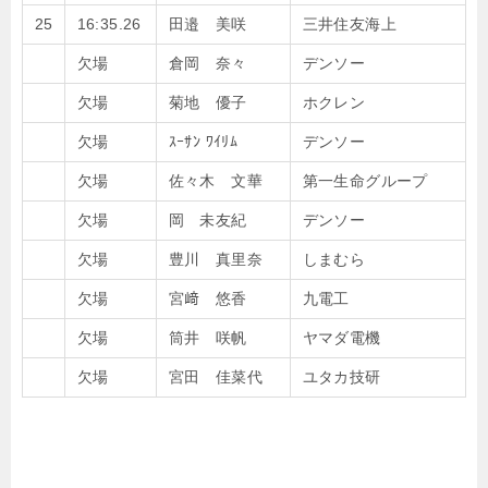
25
16:35.26
田邉 美咲
三井住友海上
欠場
倉岡 奈々
デンソー
欠場
菊地 優子
ホクレン
欠場
ｽｰｻﾝ ﾜｲﾘﾑ
デンソー
欠場
佐々木 文華
第一生命グループ
欠場
岡 未友紀
デンソー
欠場
豊川 真里奈
しまむら
欠場
宮﨑 悠香
九電工
欠場
筒井 咲帆
ヤマダ電機
欠場
宮田 佳菜代
ユタカ技研