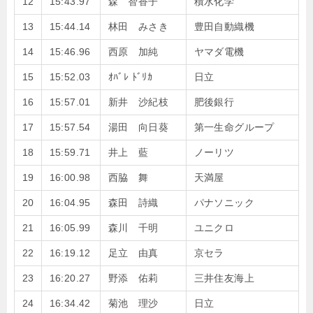
12
15:43.97
森 智香子
積水化学
13
15:44.14
林田 みさき
豊田自動織機
14
15:46.96
西原 加純
ヤマダ電機
15
15:52.03
ｵﾊﾞﾚ ﾄﾞﾘｶ
日立
16
15:57.01
新井 沙紀枝
肥後銀行
17
15:57.54
湯田 向日葵
第一生命グループ
18
15:59.71
井上 藍
ノーリツ
19
16:00.98
西脇 舞
天満屋
20
16:04.95
森田 詩織
パナソニック
21
16:05.99
森川 千明
ユニクロ
22
16:19.12
足立 由真
京セラ
23
16:20.27
野添 佑莉
三井住友海上
24
16:34.42
菊池 理沙
日立