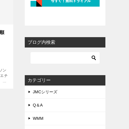
報順
ブログ内検索
ソン
はエチ
カテゴリー
、好
はド
JMCシリーズ
優勝
Q＆A
WMM