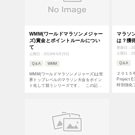
WMM(ワールドマラソンメジャー
マラソン賞
ズ)賞金とポイントルールについ
は？獲
て
更新日：
2
公開日：
2
公開日：
2018年4月25日
Q＆A
Q＆A
WMM
２０１５
WMM(ワールドマラソンメジャーズ)は世
Projec
界トップレベルのマラソン大会をポイン
特別強化
ト化して競うシリーズです。 この記事
の記事ではP
ではWMMの賞金やポイント制度につい
単に解説し
て簡単にまとめています。 [ad#co-1]
[…]