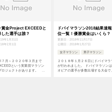
金Project EXCEEDと
ドバイマラソン2018結果速
得した選手は誰？
位一覧！優勝賞金はいくら？
019年1月31日
更新日：
2018年11月17日
018年2月1日
公開日：
2018年1月27日
女子マラソン
男子マラソン
年７月～２０２０年３月まで
２０１８年１月２６日にドバイマラ
t EXCEEDという実業団マラソン
が行われました。 ドバイマラソン
プロジェクトがあります。 こ
オピアの選手が多数出場する大会で
roject EXCEEDについて簡
記録が出やすいです。 この記事で
ています。 [a […]
バイマラソン２０１８の結果速報と
賞金について書いています […]