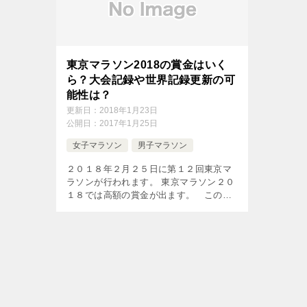
東京マラソン2018の賞金はいく
ら？大会記録や世界記録更新の可
能性は？
更新日：
2018年1月23日
公開日：
2017年1月25日
女子マラソン
男子マラソン
２０１８年２月２５日に第１２回東京マ
ラソンが行われます。 東京マラソン２０
１８では高額の賞金が出ます。 この記
事では東京２０１８の賞金や大会記録・
世界記録・日本記録の更新の可能性につ
いて書いています。 &n […]