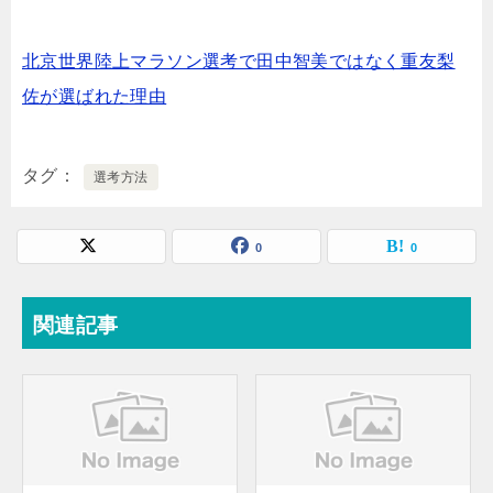
北京世界陸上マラソン選考で田中智美ではなく重友梨
佐が選ばれた理由
タグ
選考方法
0
0
関連記事