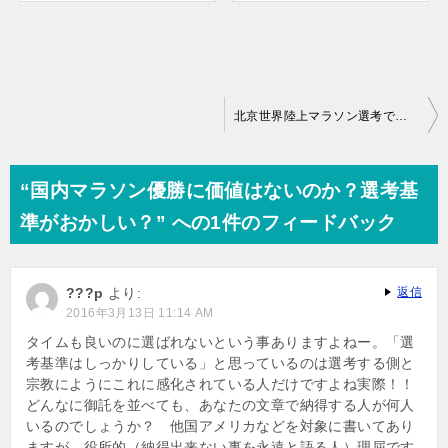
投
北京世界陸上マラソン選考で田中智美ではなく重友梨佐が選ばれた理由
稿
ナ
“国内マラソン優勝に価値はないのか？選考基
ビ
準がおかしい？” への1件のフィードバック
ゲ
ー
???p
より:
返信
シ
2016年3月13日 11:14 AM
ョ
タイムも良いのに選ばれないという事ありますよねー。「選
考基準はしっかりしている」と思っているのは選考する側と
ン
宗教にようにこれに感化されている人だけですよね実際！！
どんなに御託を並べても、あなたの文章で納得する人が何人
いるのでしょうか？ 他国アメリカなどを対象に書いてあり
ますが 役所的（納得出来ない事を永遠と語る人）理屈です