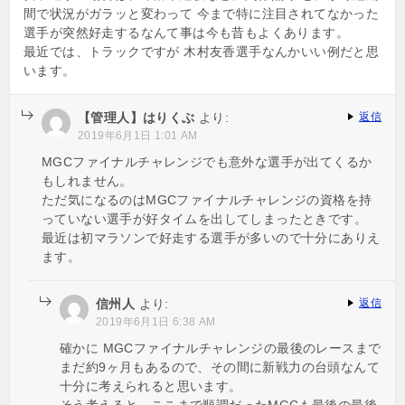
間で状況がガラッと変わって 今まで特に注目されてなかった
選手が突然好走するなんて事は今も昔もよくあります。
最近では、トラックですが 木村友香選手なんかいい例だと思
います。
【管理人】はりくぶ
より:
返信
2019年6月1日 1:01 AM
MGCファイナルチャレンジでも意外な選手が出てくるか
もしれません。
ただ気になるのはMGCファイナルチャレンジの資格を持
っていない選手が好タイムを出してしまったときです。
最近は初マラソンで好走する選手が多いので十分にありえ
ます。
信州人
より:
返信
2019年6月1日 6:38 AM
確かに MGCファイナルチャレンジの最後のレースまで
まだ約9ヶ月もあるので、その間に新戦力の台頭なんて
十分に考えられると思います。
そう考えると、ここまで順調だったMGCも最後の最後