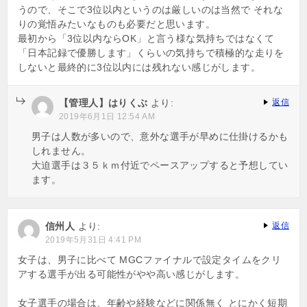
うので、そこで3位以内というのは厳しいのは当然で それな
りの覚悟みたいなものも必要だと思います。
最初から「3位以内ならOK」と言う様な気持ちではなくて
「日本記録で優勝します」くらいの気持ちで積極的な走りを
しないと最終的に3位以内には残れない感じがします。
【管理人】はりくぶ
より:
返信
2019年6月1日 12:54 AM
男子は人数が多いので、意外な選手が早めに仕掛けるかも
しれません。
大迫選手は３５ｋｍ付近でペースアップすると予想してい
ます。
信州人
より:
返信
2019年5月31日 4:41 PM
女子は、男子に比べて MGCファイナルで設定タイムをクリ
アする選手が出る可能性がやや高い感じがします。
女子選手の場合は、年齢や経験などに関係無く とにかく短期