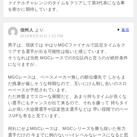
ァイナルチャレンジのタイムをクリアして第3代表になる事
を密かに期待しています。
信州人
より:
返信
2019年5月31日 1:52 PM
男子は、現状では やはりMGCファイナルで設定タイムをク
リアする選手が出る可能性は低いと感じています。
そうなれば当然 MGCレースでの3位以内と言うのが絶対条件
になりますが…
MGCレースは、ペースメーカー無しの順位優先で しかもま
だ残暑が厳しそうな時期なので、互いにけん制し合いのスロ
ーペースが予想されています。
ただ終盤までスローな展開だと、あまり持ちタイムが良くな
い選手にもチャンスが出て来るので、それを嫌って 持ちタイ
ムが良い大迫傑選手や設楽悠太選手などは 早い段階でのペー
スUPも有ると見ています。
何れにせよMGCレースは、MGCシリーズを勝ち抜いた有力
選手だけの 今までに例のないハイレベルなレースになると思