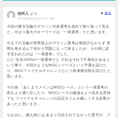
ー
信州人
より:
返信
シ
2019年5月31日 3:47 AM
ョ
今回の東京五輪のマラソン代表選考を改めて振り返って見る
と…やはり最大のキーワードは『一発選考』だと思います。
ン
今までの五輪や世界陸上のマラソン選考は毎回少なからず 世
間を巻き込んで何かと問題になって来ましたが、その時に必
ず言われたのは『一発選考』でした。
ただ 完全100%の一発選考だと それはそれで不都合があると
いう事で、今回のようなMGCシリーズという予選を設けた
り、MGCファイナルチャレンジという敗者復活戦を設けたと
思います。
その為 『あくまでメインはMGCレース』という一発選考の
色をより濃く出したり、MGCレースの価値をより高める意味
でも ファイナルチャレンジの設定タイムを厳しくする必要が
あったと思います。
ちなみに…個人的には あまり注目されてなかった選手が、フ