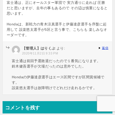
富士通は、正にオールスター軍団で 実力通りに走れば 圧勝
だと思いますが、去年の事もあるので その辺は慎重になると
思います。
Hondaは、新戦力の青木涼真選手と伊藤達彦選手を序盤に起
用して 設楽悠太選手が5区と言う事で、こちらも 楽しみなオ
ーダーです。
【管理人】はりくぶ
より:
返信
2020年11月2日 9:33 PM
富士通は前回予選敗退だったので１番気になります。
鈴木健吾選手が欠場だったのは意外でした。
Hondaの伊藤達彦選手はエース区間ですが区間賞候補で
す。
設楽悠太選手は故障明けでどれだけ走れるかです。
コメントを残す