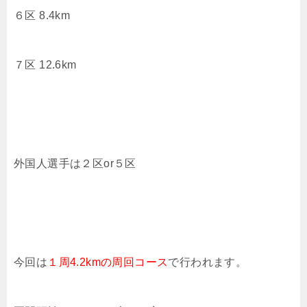
６区 8.4km
７区 12.6km
外国人選手は２区or５区
今回は
１周4.2kmの周回コース
で行われます。