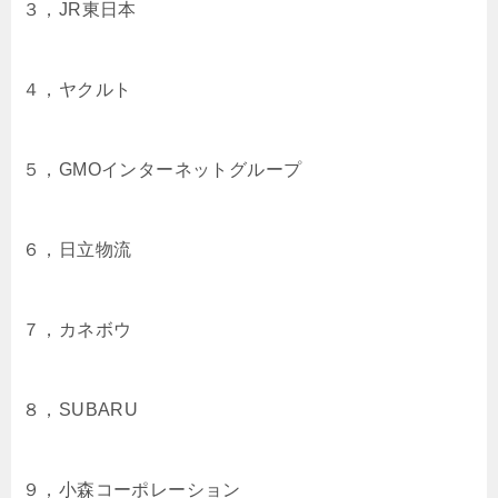
３，JR東日本
４，ヤクルト
５，GMOインターネットグループ
６，日立物流
７，カネボウ
８，SUBARU
９，小森コーポレーション