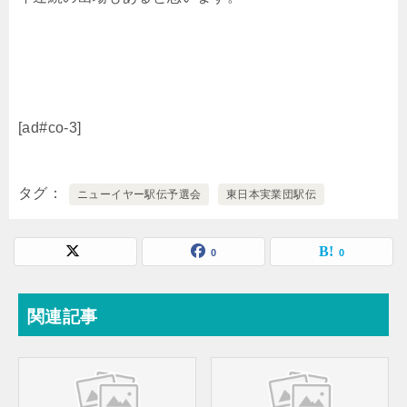
[ad#co-3]
タグ
ニューイヤー駅伝予選会
東日本実業団駅伝
0
0
関連記事