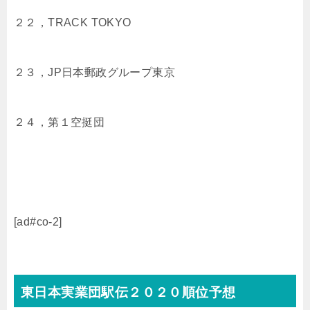
２２，TRACK TOKYO
２３，JP日本郵政グループ東京
２４，第１空挺団
[ad#co-2]
東日本実業団駅伝２０２０順位予想