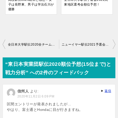
子は長野東、男子は学法石川が
東地区選考会順位予想！
優勝
投
全日本大学駅伝2020全チーム順位予想！優勝候補は３校
ニューイヤー駅伝2021予選会日程一覧と結果
稿
ナ
“東日本実業団駅伝2020順位予想(15位まで)と
ビ
戦力分析” への2件のフィードバック
ゲ
ー
信州人
より:
返信
シ
2020年11月2日 6:09 PM
ョ
区間エントリーが発表されましたが…
やはり、富士通とHondaに目が行きますね。
ン