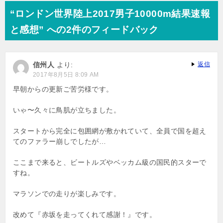
ナ
“ロンドン世界陸上2017男子10000m結果速報
ビ
と感想” への2件のフィードバック
ゲ
ー
信州人
より:
返信
シ
2017年8月5日 8:09 AM
ョ
早朝からの更新ご苦労様です。
ン
いゃ〜久々に鳥肌が立ちました。
スタートから完全に包囲網が敷かれていて、全員で国を超え
てのファラー崩しでしたが…
ここまで来ると、ビートルズやベッカム級の国民的スターで
すね。
マラソンでの走りが楽しみです。
改めて『赤坂を走ってくれて感謝！』です。