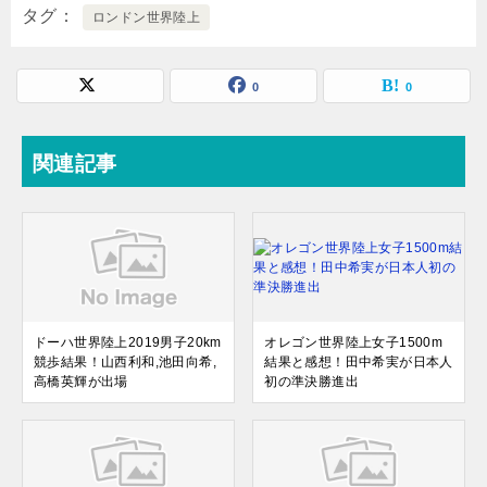
タグ
ロンドン世界陸上
0
0
関連記事
ドーハ世界陸上2019男子20km
オレゴン世界陸上女子1500m
競歩結果！山西利和,池田向希,
結果と感想！田中希実が日本人
高橋英輝が出場
初の準決勝進出