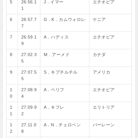
5
26:56.1
J．イマー
エチオピア
1
6
26:57.7
G．K．カムウォロレ
ケニア
7
7
26:59.1
A．ハディス
エチオピア
9
8
27:02.3
M．アーメド
カナダ
5
9
27:07.5
S．キプチルチル
アメリカ
5
1
27:08.9
A．ベリフ
エチオピア
0
4
1
27:09.9
A．キフレ
エリトリア
1
2
1
27:11.0
A．N．チェロベン
バーレーン
2
8