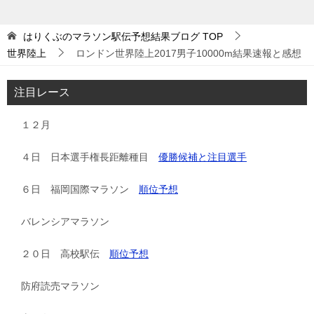
はりくぶのマラソン駅伝予想結果ブログ
TOP
世界陸上
ロンドン世界陸上2017男子10000m結果速報と感想
注目レース
１２月
４日 日本選手権長距離種目
優勝候補と注目選手
６日 福岡国際マラソン
順位予想
バレンシアマラソン
２０日 高校駅伝
順位予想
防府読売マラソン