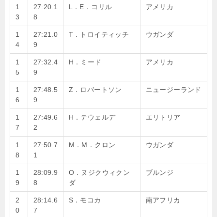
1
27:20.1
L．E．コリル
アメリカ
3
8
1
27:21.0
T．トロイティッチ
ウガンダ
4
9
1
27:32.4
H．ミード
アメリカ
5
9
1
27:48.5
Z．ロバートソン
ニュージーランド
6
9
1
27:49.6
H．テウェルデ
エリトリア
7
2
1
27:50.7
M．M．クロン
ウガンダ
8
1
1
28:09.9
O．ヌジクウィクン
ブルンジ
9
8
ダ
2
28:14.6
S．モコカ
南アフリカ
0
7