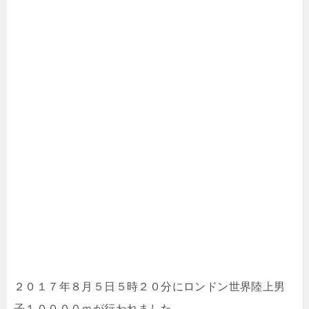
２０１７年８月５日５時２０分にロンドン世界陸上男
子１００００ｍが行われました。