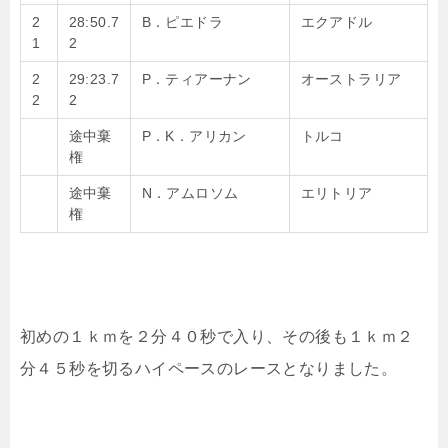
2
28:50.7
B．ピエドラ
エクアドル
1
2
2
29:23.7
P．ティアーナン
オーストラリア
2
2
途中棄
P．K．アリカン
トルコ
権
途中棄
N．アムロソム
エリトリア
権
初めの１ｋｍを２分４０秒で入り、その後も１ｋｍ２
分４５秒を切るハイペースのレースとなりました。