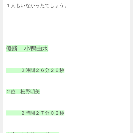
１人もいなかったでしょう。
優勝 小鴨由水
２時間２６分２６秒
２位 松野明美
２時間２７分０２秒