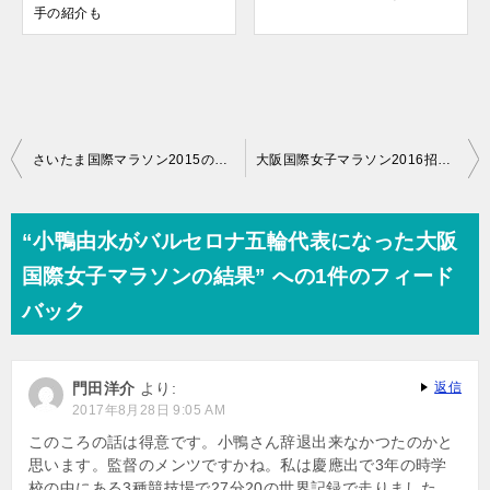
手の紹介も
投
さいたま国際マラソン2015の優勝予想！招待選手日本人１位は？
大阪国際女子マラソン2016招待選手一覧と優勝順位予想
稿
ナ
“小鴨由水がバルセロナ五輪代表になった大阪
ビ
国際女子マラソンの結果” への1件のフィード
ゲ
バック
ー
シ
門田洋介
より:
返信
ョ
2017年8月28日 9:05 AM
ン
このころの話は得意です。小鴨さん辞退出来なかつたのかと
思います。監督のメンツですかね。私は慶應出で3年の時学
校の中にある3種競技場で27分20の世界記録で走りました。