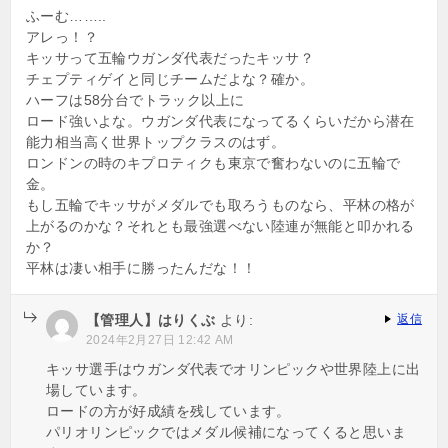
ョ
ふーむ……..
アレっ！？
ン
キッサって五輪ウガンダ代表だったキッサ？
チェプティゲイと同じチームだよな？確か。
ハーフは58分台でトラック以上に
ロード強いよな。ウガンダ代表になってるくらいだから潜在
能力相当高く世界トップクラスのはず。
ロンドンの時のキプロティクも東京で奮わないのに五輪で
金。
もし五輪でキッサがメダルでも取ろうものなら、平林の格が
上がるのかな？それとも最強選べない陸連が無能と叩かれる
か？
平林は凄い相手に勝ったんだな！！
【管理人】はりくぶ
より:
返信
2024年2月27日 12:42 AM
キッサ選手はウガンダ代表でオリンピックや世界陸上に出
場しています。
ロードの方が好成績を残しています。
パリオリンピックではメダル候補になってくると思いま