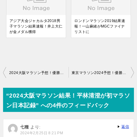
アジア大会ジャカルタ2018男
ロンドンマラソン2019結果速
子マラソン結果速報！井上大仁
報！一山麻緒がMGCファイナ
が金メダル獲得
リストに
投
2024大阪マラソン予想！優勝候補と注目選手は？
東京マラソン2024予想！優勝候補と注目選手は？
稿
ナ
“2024大阪マラソン結果！平林清澄が初マラソ
ビ
ン日本記録” への4件のフィードバック
ゲ
ー
七種
より:
返信
シ
2024年2月25日 8:21 PM