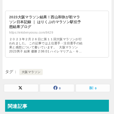
2023大阪マラソン結果！西山和弥が初マラ
ソン日本記録 ｜ はりくぶのマラソン駅伝予
想結果ブログ
https://ekidenyosou.com/8429
２０２３年２月２６日に第１１回大阪マラソンが行
われました。 この記事では上位選手・注目選手の結
果と感想について書いています。 大阪マラソン
2023男子 結果 優勝 2:06:01 ハイレマリアム・キロ
ス(エ …
タグ
大阪マラソン
0
0
関連記事