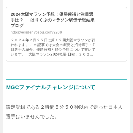
2024大阪マラソン予想！優勝候補と注目選
手は？ ｜ はりくぶのマラソン駅伝予想結果
ブログ
https://ekidenyosou.com/9209
２０２４年２月２５日に第１２回大阪マラソンが行
われます。 この記事では大会の概要と招待選手・注
目選手の紹介、優勝候補と順位予想について書いて
います。 大阪マラソン2024概要 日程：２０２４
年２月２５日 ス …
MGCファイナルチャレンジについて
設定記録である２時間５分５０秒以内で走った日本人
選手はいませんでした。