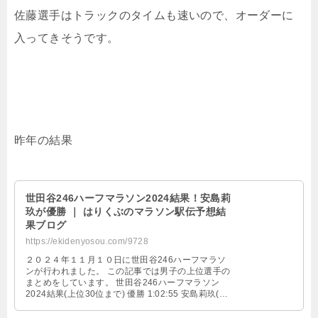
佐藤選手はトラックのタイムも速いので、オーダーに
入ってきそうです。
昨年の結果
世田谷246ハーフマラソン2024結果！安島莉
玖が優勝 ｜ はりくぶのマラソン駅伝予想結
果ブログ
https://ekidenyosou.com/9728
２０２４年１１月１０日に世田谷246ハーフマラソ
ンが行われました。 この記事では男子の上位選手の
まとめをしています。 世田谷246ハーフマラソン
2024結果(上位30位まで) 優勝 1:02:55 安島莉玖(青
山学院大学 …