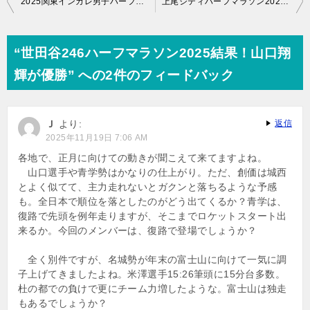
2025関東インカレ男子ハーフマラソン結果と感想！
上尾シティハーフマラソン2025大学生男子結果！ 青木瑠郁が優勝
稿
ナ
“世田谷246ハーフマラソン2025結果！山口翔
ビ
輝が優勝” への2件のフィードバック
ゲ
ー
Ｊ
より:
返信
シ
2025年11月19日 7:06 AM
ョ
各地で、正月に向けての動きが聞こえて来てますよね。
山口選手や青学勢はかなりの仕上がり。ただ、創価は城西
ン
とよく似てて、主力走れないとガクンと落ちるような予感
も。全日本で順位を落としたのがどう出てくるか？青学は、
復路で先頭を例年走りますが、そこまでロケットスタート出
来るか。今回のメンバーは、復路で登場でしょうか？
全く別件ですが、名城勢が年末の富士山に向けて一気に調
子上げてきましたよね。米澤選手15:26筆頭に15分台多数。
杜の都での負けで更にチーム力増したような。富士山は独走
もあるでしょうか？