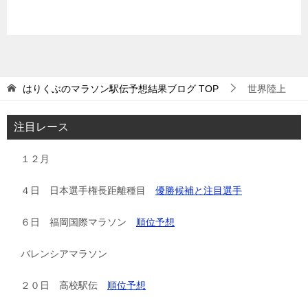
はりくぶのマラソン駅伝予想結果ブログ
TOP
世界陸上
注目レース
１２月
４日 日本選手権長距離種目
優勝候補と注目選手
６日 福岡国際マラソン
順位予想
バレンシアマラソン
２０日 高校駅伝
順位予想