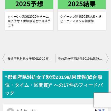
クイーンズ駅伝2025全チーム
クイーンズ駅伝2025結果と感
順位予想！優勝候補と注目選手
想！エディオンが初優勝
は？
投
都道府県対抗女子駅伝2019順位予想！優勝候補と注目選手は？
春の高校伊那駅伝2019結果速報(女子・男子)！上位１０チームと区間賞
稿
ナ
“都道府県対抗女子駅伝2019結果速報(総合順
ビ
位・タイム・区間賞)” への17件のフィードバ
ゲ
ック
ー
シ
もんた
より:
返信