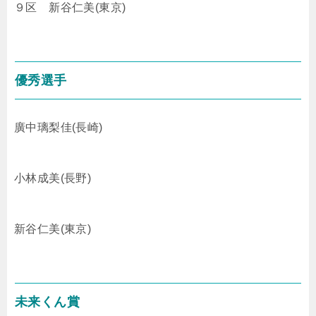
９区 新谷仁美(東京)
優秀選手
廣中璃梨佳(長崎)
小林成美(長野)
新谷仁美(東京)
未来くん賞