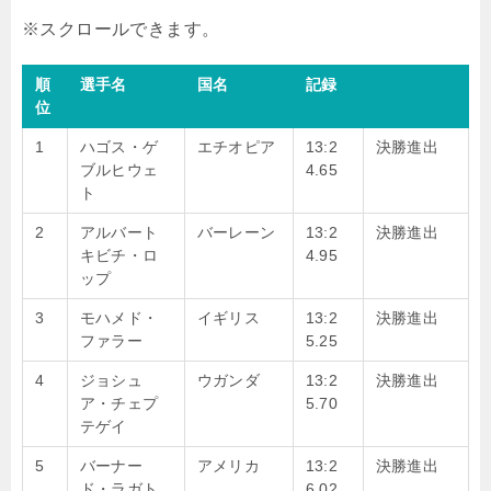
順
選手名
国名
記録
位
1
ハゴス・ゲ
エチオピア
13:2
決勝進出
ブルヒウェ
4.65
ト
2
アルバート
バーレーン
13:2
決勝進出
キビチ・ロ
4.95
ップ
3
モハメド・
イギリス
13:2
決勝進出
ファラー
5.25
4
ジョシュ
ウガンダ
13:2
決勝進出
ア・チェプ
5.70
テゲイ
5
バーナー
アメリカ
13:2
決勝進出
ド・ラガト
6.02