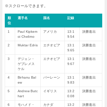
順
選手名
国名
記録
位
1
Paul Kipkem
アメリカ
13:1
決勝進出
oi Chelimo
9.54
2
Muktar Edris
エチオピア
13:1
決勝進出
9.65
3
デジェン・
エチオピア
13:1
決勝進出
ゲブレメス
9.67
ケル
4
Birhanu Bal
バーレーン
13:1
決勝進出
ew
9.83
5
Andrew Butc
イギリス
13:2
決勝進出
hart
0.08
6
モハメド・
カナダ
13:2
決勝進出