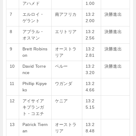
アハメド
1.00
7
エルロイ・
南アフリカ
13:2
決勝進出
ゲラント
2.00
8
アブラル・
エリトリア
13:2
決勝進出
オスマン
2.56
9
Brett Robins
オーストラ
13:2
決勝進出
on
リア
2.81
10
David Torre
ペルー
13:2
決勝進出
nce
3.20
11
Phillip Kipye
ウガンダ
13:2
ko
4.66
12
アイサイア
ケニア
13:2
キプランガ
5.15
ト・コエチ
13
Patrick Tiern
オーストラ
13:2
an
リア
8.48