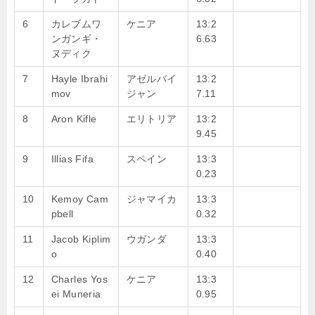
6
カレブムワ
ケニア
13:2
ンガンギ・
6.63
ヌディク
7
Hayle Ibrahi
アゼルバイ
13:2
mov
ジャン
7.11
8
Aron Kifle
エリトリア
13:2
9.45
9
Illias Fifa
スペイン
13:3
0.23
10
Kemoy Cam
ジャマイカ
13:3
pbell
0.32
11
Jacob Kiplim
ウガンダ
13:3
o
0.40
12
Charles Yos
ケニア
13:3
ei Muneria
0.95