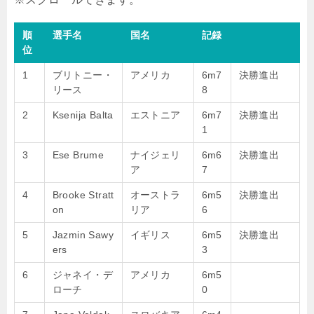
順
選手名
国名
記録
位
1
ブリトニー・
アメリカ
6m7
決勝進出
リース
8
2
Ksenija Balta
エストニア
6m7
決勝進出
1
3
Ese Brume
ナイジェリ
6m6
決勝進出
ア
7
4
Brooke Stratt
オーストラ
6m5
決勝進出
on
リア
6
5
Jazmin Sawy
イギリス
6m5
決勝進出
ers
3
6
ジャネイ・デ
アメリカ
6m5
ローチ
0