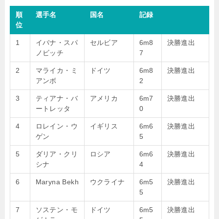
順
選手名
国名
記録
位
1
イバナ・スパ
セルビア
6m8
決勝進出
ノビッチ
7
2
マライカ・ミ
ドイツ
6m8
決勝進出
アンボ
2
3
ティアナ・バ
アメリカ
6m7
決勝進出
ートレッタ
0
4
ロレイン・ウ
イギリス
6m6
決勝進出
ゲン
5
5
ダリア・クリ
ロシア
6m6
決勝進出
シナ
4
6
Maryna Bekh
ウクライナ
6m5
決勝進出
5
7
ソステン・モ
ドイツ
6m5
決勝進出