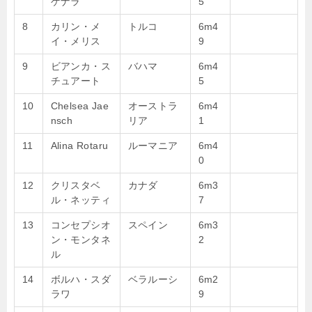
ゲナラ
5
8
カリン・メ
トルコ
6m4
イ・メリス
9
9
ビアンカ・ス
バハマ
6m4
チュアート
5
10
Chelsea Jae
オーストラ
6m4
nsch
リア
1
11
Alina Rotaru
ルーマニア
6m4
0
12
クリスタベ
カナダ
6m3
ル・ネッティ
7
13
コンセプシオ
スペイン
6m3
ン・モンタネ
2
ル
14
ボルハ・スダ
ベラルーシ
6m2
ラワ
9