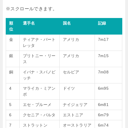
順
選手名
国名
記録
位
金
ティアナ・バート
アメリカ
7m17
レッタ
銀
ブリトニー・リー
アメリカ
7m15
ス
銅
イバナ・スパノビ
セルビア
7m08
ッチ
4
マライカ・ミアン
ドイツ
6m95
ボ
5
エセ・ブルーメ
ナイジェリア
6m81
6
クセニア・バルタ
エストニア
6m79
7
ストラットン
オーストラリア
6m74