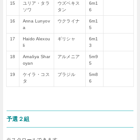
15
ユリア・タラ
ウズベキス
6m1
ソワ
タン
6
16
Anna Lunyov
ウクライナ
6m1
a
5
17
Haido Alexou
ギリシャ
6m1
li
3
18
Amaliya Shar
アルメニア
5m9
oyan
5
19
ケイラ・コス
ブラジル
5m8
タ
6
予選２組