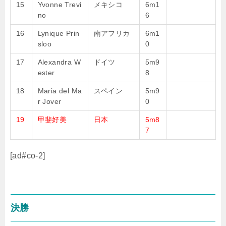
15
Yvonne Trevi
メキシコ
6m1
no
6
16
Lynique Prin
南アフリカ
6m1
sloo
0
17
Alexandra W
ドイツ
5m9
ester
8
18
Maria del Ma
スペイン
5m9
r Jover
0
19
甲斐好美
日本
5m8
7
[ad#co-2]
決勝