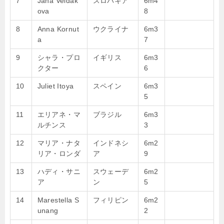
7
Jana Veldak
スロバキア
6m4
ova
8
8
Anna Kornut
ウクライナ
6m3
a
7
9
シャラ・プロ
イギリス
6m3
クター
6
10
Juliet Itoya
スペイン
6m3
5
11
エリアネ・マ
ブラジル
6m3
ルチンス
3
12
マリア・ナタ
インドネシ
6m2
リア・ロンダ
ア
9
13
ハディ・サニ
スウェーデ
6m2
ア
ン
5
14
Marestella S
フィリピン
6m2
unang
2