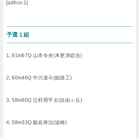
[ad#co-1]
予選１組
1, 61m67Q 山本令央(木更津総合)
2, 60m46Q 中川達斗(姫路工)
3, 58m60Q 辻村周平太(自由ヶ丘)
4, 58m33Q 飯嶌将治(波崎)