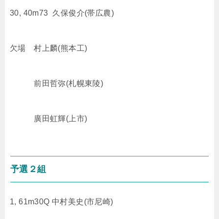
30, 40m73 久保俊介(帯広農)
欠場 村上麟(熊本工)
前田哲弥(札幌東陵)
廣田虹輝(上市)
予選２組
1, 61m30Q 中村美史(市尼崎)