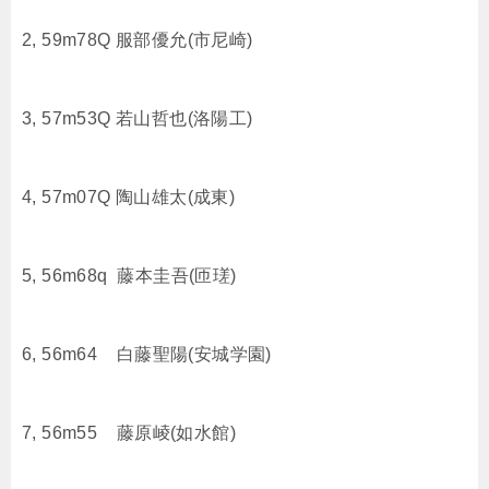
2, 59m78Q 服部優允(市尼崎)
3, 57m53Q 若山哲也(洛陽工)
4, 57m07Q 陶山雄太(成東)
5, 56m68q 藤本圭吾(匝瑳)
6, 56m64 白藤聖陽(安城学園)
7, 56m55 藤原崚(如水館)