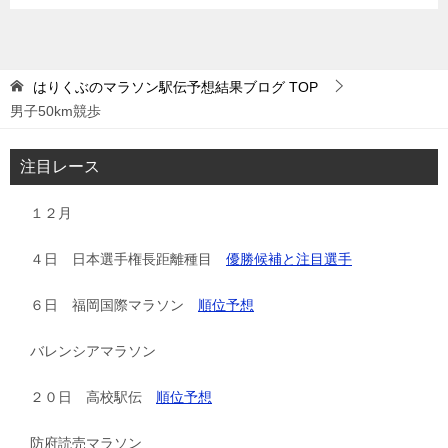
はりくぶのマラソン駅伝予想結果ブログ
TOP
男子50km競歩
注目レース
１２月
４日 日本選手権長距離種目
優勝候補と注目選手
６日 福岡国際マラソン
順位予想
バレンシアマラソン
２０日 高校駅伝
順位予想
防府読売マラソン