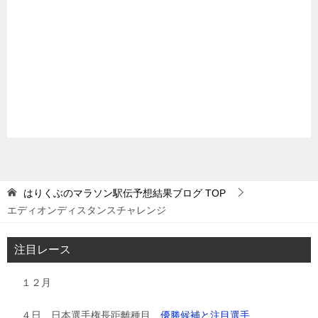
はりくぶのマラソン駅伝予想結果ブログ
TOP
エディオンディスタンスチャレンジ
注目レース
１２月
４日 日本選手権長距離種目
優勝候補と注目選手