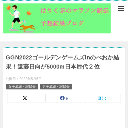
GGN2022ゴールデンゲームズinのべおか結
果！遠藤日向が5000m日本歴代２位
公開日：
2022年5月6日
女子成績・記録会
男子成績・記録会
0
0