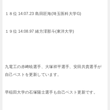
１８位 14:07.23
島田匠海(埼玉医科大学G)
１９位 14:08.97
緒方澪那斗(東洋大学)
九電工の
赤﨑暁選手、大塚祥平選手、安田共貴選手が
自己ベストを更新しています。
早稲田大学の
石塚陽士選手も自己ベスト更新です。