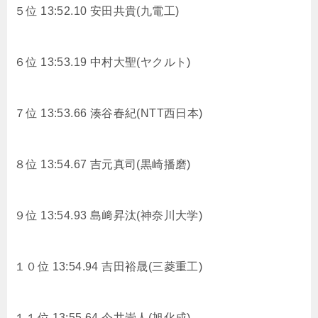
５位 13:52.10
安田共貴(九電工)
６位 13:53.19
中村大聖(ヤクルト)
７位 13:53.66
湊谷春紀(NTT西日本)
８位 13:54.67
吉元真司(黒崎播磨)
９位 13:54.93
島﨑昇汰(神奈川大学)
１０位 13:54.94
吉田裕晟(三菱重工)
１１位 13:55.64
今井崇人(旭化成)