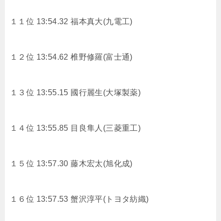
１１位 13:54.32
福本真大(九電工)
１２位 13:54.62
椎野修羅(富士通)
１３位 13:55.15
國行麗生(大塚製薬)
１４位 13:55.85
目良隼人(三菱重工)
１５位 13:57.30
藤木宏太(旭化成)
１６位 13:57.53
蟹沢淳平(トヨタ紡織)