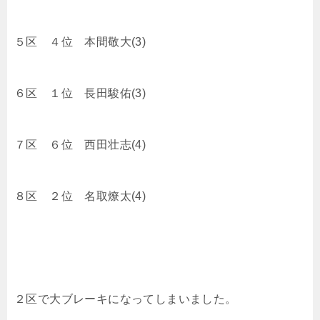
５区 ４位 本間敬大(3)
６区 １位 長田駿佑(3)
７区 ６位 西田壮志(4)
８区 ２位 名取燎太(4)
２区で大ブレーキになってしまいました。