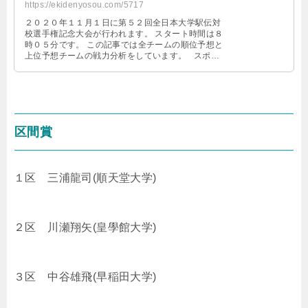
https://ekidenyosou.com/5717
２０２０年１１月１日に第５２回全日本大学駅伝対
校選手権記念大会が行われます。 スタート時間は８
時０５分です。 この記事では全チームの順位予想と
上位予想チームの戦力分析をしています。 スポン
サーリンク 全日本 …
区間賞
１区 三浦龍司(順天堂大学)
２区 川瀬翔矢(皇學館大学)
３区 中谷雄飛(早稲田大学)