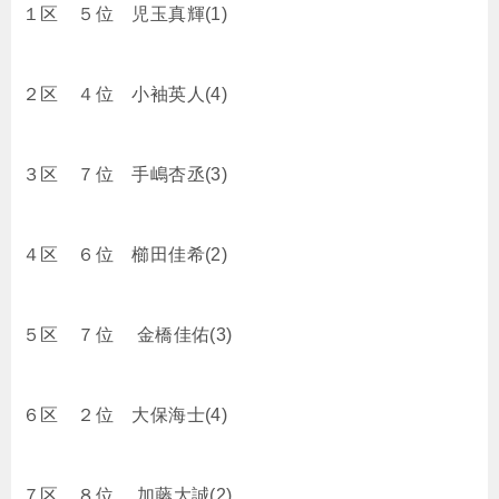
１区 ５位 児玉真輝(1)
２区 ４位 小袖英人(4)
３区 ７位 手嶋杏丞(3)
４区 ６位 櫛田佳希(2)
５区 ７位 金橋佳佑(3)
６区 ２位 大保海士(4)
７区 ８位 加藤大誠(2)