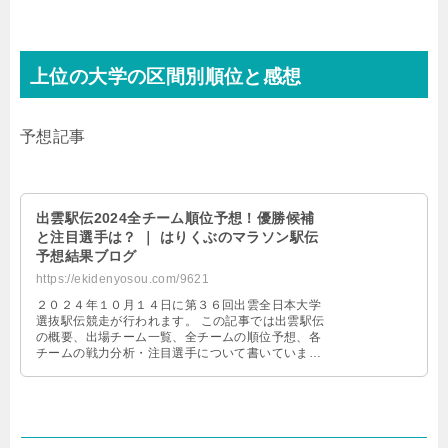
上位の大学の区間別順位と感想
予想記事
出雲駅伝2024全チーム順位予想！優勝候補
と注目選手は？ ｜ はりくぶのマラソン駅伝
予想結果ブログ
https://ekidenyosou.com/9621
２０２４年１０月１４日に第３６回出雲全日本大学
選抜駅伝競走が行われます。 この記事では出雲駅伝
の概要、出場チーム一覧、全チームの順位予想、各
チームの戦力分析・注目選手について書いていま
す。 出雲駅伝2024概要 日程 ２ …