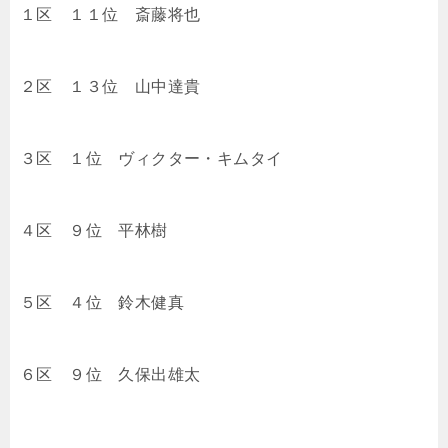
１区 １１位
斎藤将也
２区 １３位
山中達貴
３区 １位 ヴィクター・キムタイ
４区 ９位
平林樹
５区 ４位
鈴木健真
６区 ９位
久保出雄太