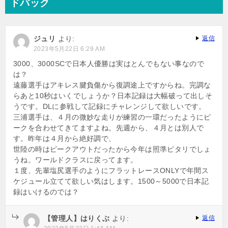
ドバック
ー
シ
ジュリ
より:
返信
ョ
2023年5月22日 6:29 AM
ン
3000、3000SCで日本人優勝は実はとんでもない事なので
は？
遠藤選手はアキレス腱負傷から復調途上ですからね。完調な
らあと10秒はいくでしょうか？日本記録は大幅破って出しそ
うです。DLに参戦して記録にチャレンジして欲しいです。
三浦選手は、４月の微妙な走りが練習の一環だったようにピ
ークを合わせてきてますよね。先週から、４月とは別人で
す。昨年は４月から絶好調で、
世陸の時はピークアウトだったから今年は照準ピタリでしょ
うね。ワールドクラスに戻ってます。
１度、先輩塩尻選手のようにフラットレースONLYで年間ス
ケジュール立てて欲しい気はします。1500～5000で日本記
録はいけるのでは？
【管理人】はりくぶ
より:
返信