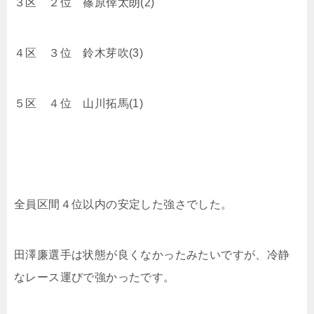
３区 ２位 篠原倖太朗(2)
４区 ３位 鈴木芽吹(3)
５区 ４位 山川拓馬(1)
全員区間４位以内の安定した強さでした。
田澤廉選手は状態が良くなかったみたいですが、冷静
なレース運びで強かったです。