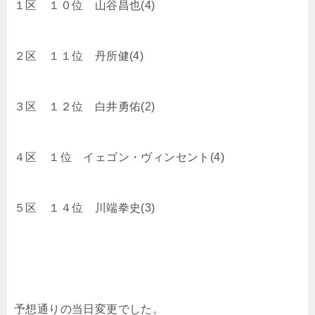
１区 １０位 山谷昌也(4)
２区 １１位 丹所健(4)
３区 １２位 白井勇佑(2)
４区 １位 イェゴン・ヴィンセント(4)
５区 １４位 川端拳史(3)
予想通りの当日変更でした。