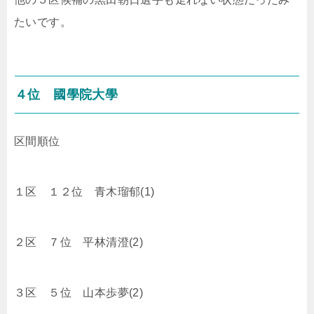
たいです。
４位 國學院大學
区間順位
１区 １２位 青木瑠郁(1)
２区 ７位 平林清澄(2)
３区 ５位 山本歩夢(2)