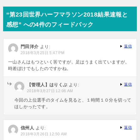
稿
ナ
“第23回世界ハーフマラソン2018結果速報と
ビ
感想” への4件のフィードバック
ゲ
ー
門田洋介
より:
返信
シ
2018年3月25日 5:47 PM
ョ
一山さんはもつといく筈ですが。足はうまく出ていますが。
時差ぼけでもしたのですかね。
ン
【管理人】はりくぶ
より:
返信
2018年3月27日 12:06 AM
今回の上位選手のタイムを見ると、１時間１０分を切って
ほしかったです。
信州人
より:
返信
2018年3月26日 12:50 AM