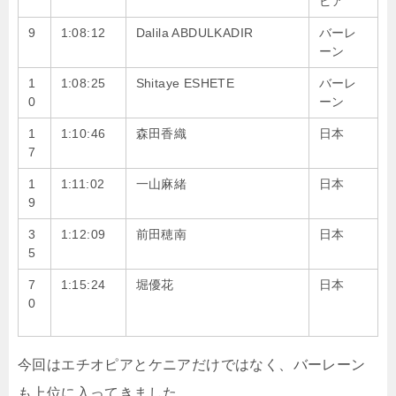
ピア
9
1:08:12
Dalila ABDULKADIR
バーレ
ーン
1
1:08:25
Shitaye ESHETE
バーレ
0
ーン
1
1:10:46
森田香織
日本
7
1
1:11:02
一山麻緒
日本
9
3
1:12:09
前田穂南
日本
5
7
1:15:24
堀優花
日本
0
今回はエチオピアとケニアだけではなく、バーレーン
も上位に入ってきました。