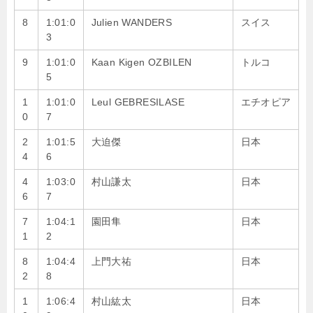
8
1:01:0
Julien WANDERS
スイス
3
9
1:01:0
Kaan Kigen OZBILEN
トルコ
5
1
1:01:0
Leul GEBRESILASE
エチオピア
0
7
2
1:01:5
大迫傑
日本
4
6
4
1:03:0
村山謙太
日本
6
7
7
1:04:1
園田隼
日本
1
2
8
1:04:4
上門大祐
日本
2
8
1
1:06:4
村山紘太
日本