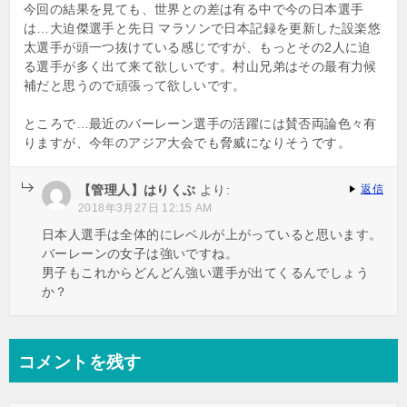
今回の結果を見ても、世界との差は有る中で今の日本選手
は…大迫傑選手と先日 マラソンで日本記録を更新した設楽悠
太選手が頭一つ抜けている感じですが、もっとその2人に迫
る選手が多く出て来て欲しいです。村山兄弟はその最有力候
補だと思うので頑張って欲しいです。
ところで…最近のバーレーン選手の活躍には賛否両論色々有
りますが、今年のアジア大会でも脅威になりそうです。
【管理人】はりくぶ
より:
返信
2018年3月27日 12:15 AM
日本人選手は全体的にレベルが上がっていると思います。
バーレーンの女子は強いですね。
男子もこれからどんどん強い選手が出てくるんでしょう
か？
コメントを残す