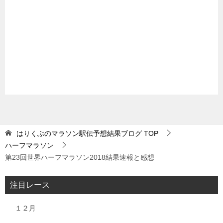
はりくぶのマラソン駅伝予想結果ブログ
TOP
ハーフマラソン
第23回世界ハーフマラソン2018結果速報と感想
注目レース
１２月