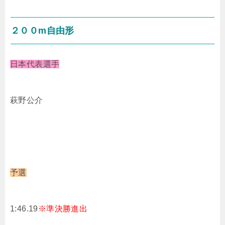
２００m自由形
日本代表選手
萩野公介
予選
1:46.19
※準決勝進出