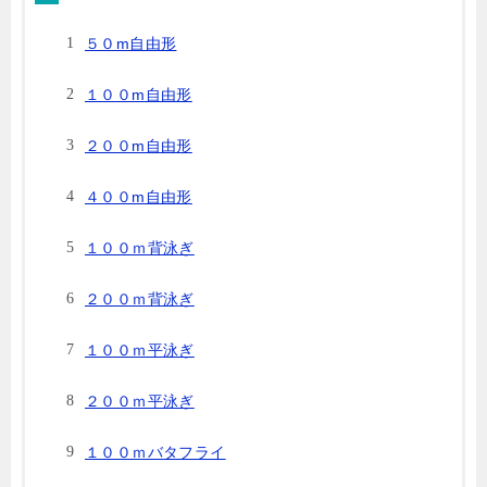
５０m自由形
１００m自由形
２００m自由形
４００m自由形
１００ｍ背泳ぎ
２００ｍ背泳ぎ
１００ｍ平泳ぎ
２００ｍ平泳ぎ
１００ｍバタフライ