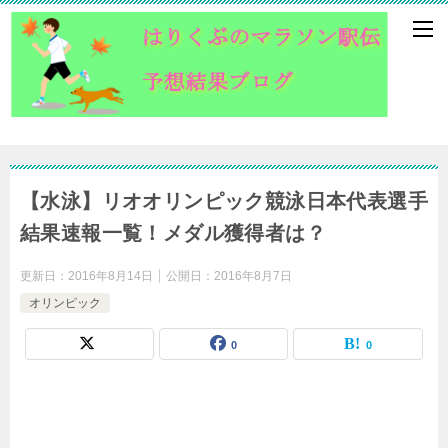
【水泳】リオオリンピック競泳日本代表選手
結果速報一覧！メダル獲得者は？
更新日：
2016年8月14日
公開日：
2016年8月7日
オリンピック
0
0