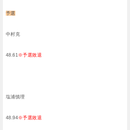
予選
中村克
48.61
※予選敗退
塩浦慎理
48.94
※予選敗退