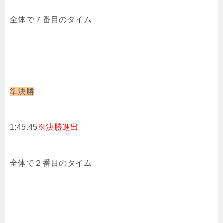
全体で７番目のタイム
準決勝
1:45.45
※決勝進出
全体で２番目のタイム