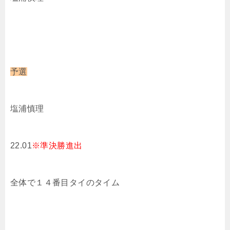
予選
塩浦慎理
22.01
※準決勝進出
全体で１４番目タイのタイム