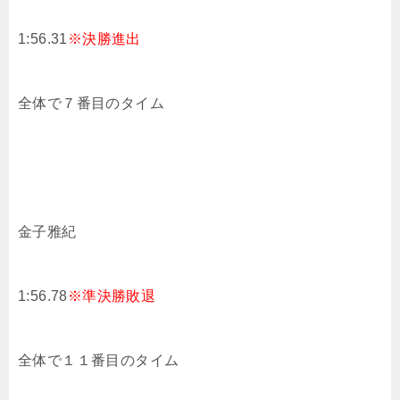
1:56.31
※決勝進出
全体で７番目のタイム
金子雅紀
1:56.78
※準決勝敗退
全体で１１番目のタイム