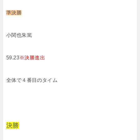
準決勝
小関也朱篤
59.23
※決勝進出
全体で４番目のタイム
決勝