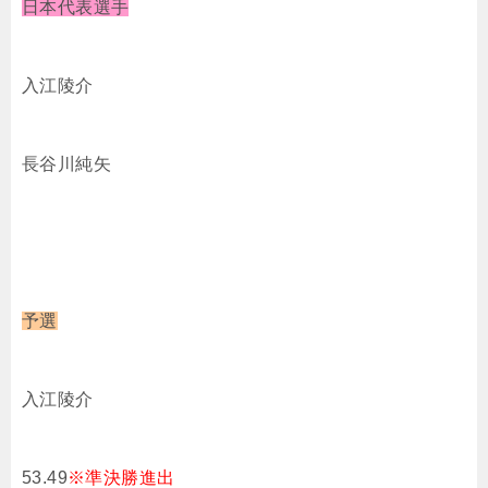
日本代表選手
入江陵介
長谷川純矢
予選
入江陵介
53.49
※準決勝進出