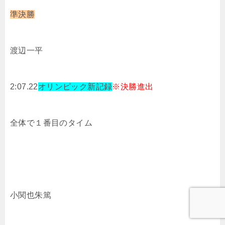
準決勝
渡辺一平
2:07.22
オリンピック新記録
※決勝進出
全体で１番目のタイム
小関也朱篤