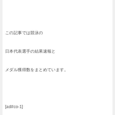
この記事では競泳の
日本代表選手の結果速報と
メダル獲得数をまとめています。
[ad#co-1]