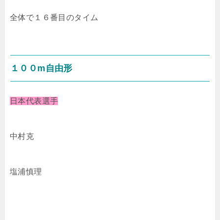
全体で１６番目のタイム
１００m自由形
日本代表選手
中村克
塩浦慎理