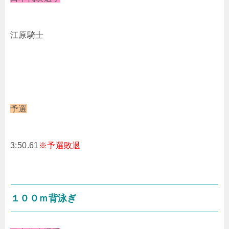
江原騎士
予選
3:50.61
※予選敗退
１００ｍ背泳ぎ