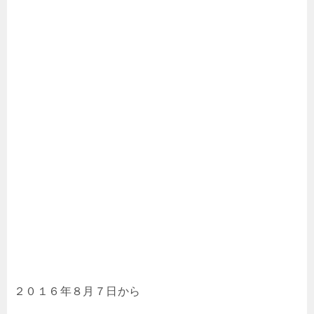
２０１６年８月７日から