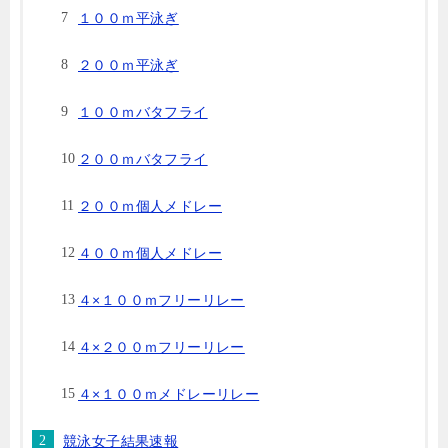
１００ｍ平泳ぎ
２００ｍ平泳ぎ
１００ｍバタフライ
２００ｍバタフライ
２００ｍ個人メドレー
４００ｍ個人メドレー
４×１００ｍフリーリレー
４×２００ｍフリーリレー
４×１００ｍメドレーリレー
競泳女子結果速報