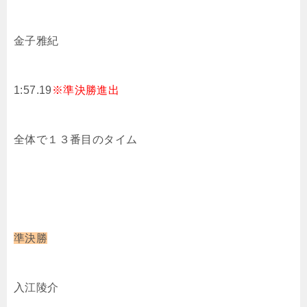
金子雅紀
1:57.19
※準決勝進出
全体で１３番目のタイム
準決勝
入江陵介