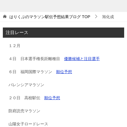
はりくぶのマラソン駅伝予想結果ブログ
TOP
旭化成
注目レース
１２月
４日 日本選手権長距離種目
優勝候補と注目選手
６日 福岡国際マラソン
順位予想
バレンシアマラソン
２０日 高校駅伝
順位予想
防府読売マラソン
山陽女子ロードレース