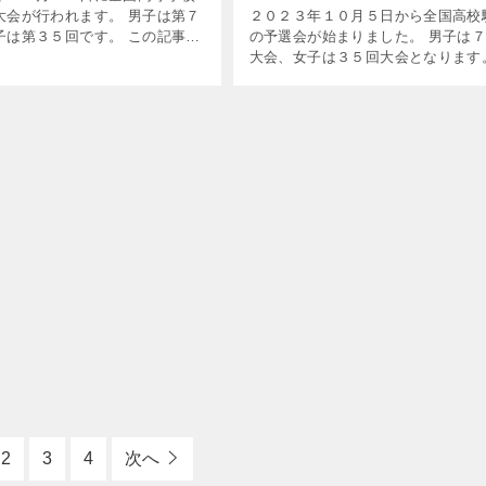
大会が行われます。 男子は第７
２０２３年１０月５日から全国高校
子は第３５回です。 この記事で
の予選会が始まりました。 男子は
一覧と１５位までの順位予想と
大会、女子は３５回大会となりま
、注目選手の紹介をしていま
この記事では高校駅伝予選会の日程
co-1] […]
場校をまとめています。 結果が分
ら更新していきます。 […]
2
3
4
次へ