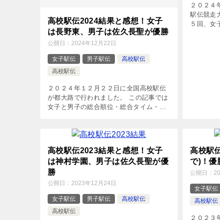
２０２４
駅伝競走
高校駅伝2024結果と感想！女子
５回、女
は長野東、男子は佐久長聖が優勝
は出場校
戦力分析
公開日：
2024年12月22日
す。 第36
女子駅伝
男子駅伝
高校駅伝
高校駅伝
２０２４年１２月２２日に全国高校駅伝
が都大路で行われました。 この記事では
女子と男子の総合順位・総合タイム・区
間賞をまとめています。 上位チームの感
想についても書いています。 第36回女子
高校駅伝2024結果 総合順位 […]
高校駅伝2023結果と感想！女子
高校駅伝
は神村学園、男子は佐久長聖が優
で)！
勝
公開日：
2
公開日：
2023年12月24日
女子駅伝
女子駅伝
男子駅伝
高校駅伝
高校駅伝
高校駅伝
２０２３