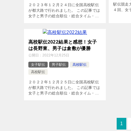
駅伝競走
２０２３年１２月２４日に全国高校駅伝
４回、女
が都大路で行われました。 この記事では
は出場校
女子と男子の総合順位・総合タイム・区
戦力分析
間賞をまとめています。 上位チームの感
す。 [ad#
想についても書いています。 [ad#co-1]
第35回女 […]
高校駅伝2022結果と感想！女子
は長野東、男子は倉敷が優勝
公開日：
2022年12月25日
女子駅伝
男子駅伝
高校駅伝
高校駅伝
２０２２年１２月２５日に全国高校駅伝
が都大路で行われました。 この記事では
女子と男子の総合順位・総合タイム・区
間賞をまとめています。 上位チームの感
想についても書いています。 [ad#co-1]
第33回女 […]
1