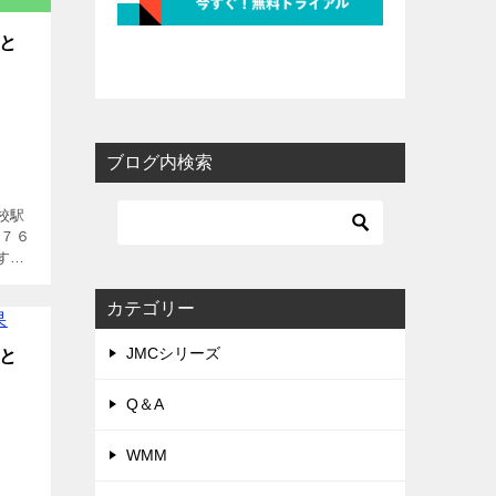
覧と
ブログ内検索
校駅
は７６
す。
と出
25予
カテゴリー
]
JMCシリーズ
覧と
Q＆A
WMM