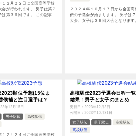
年１２月２２日に全国高等学校
大会が行われます。 男子は第７
２０２４年１０月１７日から全国高
子は第３６回です。 この記事で
伝の予選会が始まります。 男子は
一覧と１５位までの順位予想と
大会、女子は３６回大会となります
、注目選手の紹介をしていま
の記事では高校駅伝予選会の日程と
回女子高校駅伝2024 大 […]
校をまとめています。 結果が分か
更新していきます。 高校駅伝202 […
2023順位予想(15位ま
高校駅伝2023予選会日程一
優勝候補と注目選手は？
結果！男子と女子のまとめ
023年12月15日
更新日：
2023年12月3日
公開日：
2023年10月31日
男子駅伝
高校駅伝
女子駅伝
男子駅伝
高校駅伝
高校駅伝
年１２月２４日に全国高等学校