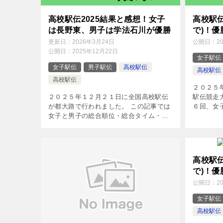
高校駅伝2025結果と感想！女子
高校駅伝
は長野東、男子は学法石川が優勝
で)！
更新日：
2026年3月24日
公開日：
2
公開日：
2025年12月22日
女子駅伝
女子駅伝
男子駅伝
高校駅伝
高校駅伝
高校駅伝
２０２５
２０２５年１２月２１日に全国高校駅伝
駅伝競走
が都大路で行われました。 この記事では
６回、女
女子と男子の総合順位・総合タイム・区
は出場校
間賞をまとめています。 上位チームの感
戦力分析
想についても書いています。 第37回女子
す。 第37
高校駅伝2025結果 公式結果一 […]
高校駅伝
で)！
公開日：
2
女子駅伝
高校駅伝