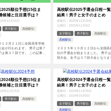
2025順位予想(15位ま
高校駅伝2025予選会日程一
優勝候補と注目選手は？
結果！男子と女子のまとめ
025年12月20日
更新日：
2025年12月20日
公開日：
2025年11月6日
男子駅伝
高校駅伝
女子駅伝
男子駅伝
高校駅伝
高校駅伝
年１２月２１日に全国高等学校
大会が行われます。 男子は第７
２０２５年１０月１２日から全国高
子は第３７回です。 この記事で
伝の予選会が始まりました。 男子
一覧と１５位までの順位予想と
回大会、女子は３７回大会となりま
、注目選手の紹介をしていま
この記事では高校駅伝予選会の日程
回女子高校駅伝2025 大 […]
場校をまとめています。 高校駅伝20
選会日程と結果 北海道・東北地 […
2024順位予想(15位ま
高校駅伝2024予選会日程一
優勝候補と注目選手は？
結果！男子と女子のまとめ
024年12月15日
更新日：
2024年11月26日
公開日：
2024年10月8日
男子駅伝
高校駅伝
女子駅伝
男子駅伝
高校駅伝
高校駅伝