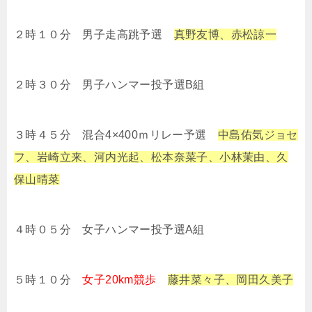
２時１０分 男子走高跳予選
真野友博、赤松諒一
２時３０分 男子ハンマー投予選B組
３時４５分 混合4×400ｍリレー予選
中島佑気ジョセ
フ、岩崎立来、河内光起、松本奈菜子、小林茉由、久
保山晴菜
４時０５分 女子ハンマー投予選A組
５時１０分
女子20km競歩
藤井菜々子、岡田久美子