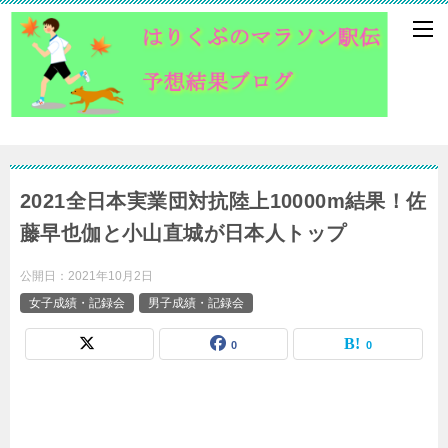
2021全日本実業団対抗陸上10000m結果！佐
藤早也伽と小山直城が日本人トップ
公開日：
2021年10月2日
女子成績・記録会
男子成績・記録会
0
0