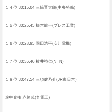
１４位 30:15.04
三輪晋大朗(中央発條)
１５位 30:25.45
橋本龍一(プレス工業)
１６位 30:28.95
岡田浩平(安川電機)
１７位 30:36.40
横井裕仁(NTN)
１８位 30:47.54
三須健乃介(JR東日本)
途中棄権
赤﨑暁(九電工)