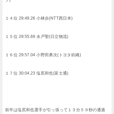
１４位 29:49.26
小林歩(NTT西日本)
１５位 29:55.69
永戸聖(日立物流)
１６位 29:57.04
小野田勇次(トヨタ紡織)
１７位 30:04.23 塩尻和也(富士通)
前半は塩尻和也選手が引っ張って１３分５９秒の通過