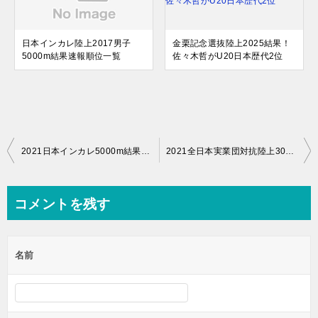
日本インカレ陸上2017男子
金栗記念選抜陸上2025結果！
5000m結果速報順位一覧
佐々木哲がU20日本歴代2位
投
2021日本インカレ5000m結果！不破聖衣来と近藤幸太郎が優勝
2021全日本実業団対抗陸上3000m障害結果！小池彩加と楠康成が日本人トップ
稿
ナ
コメントを残す
ビ
ゲ
名前
ー
シ
ョ