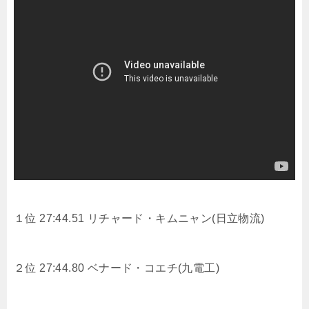
１位 27:44.51 リチャード・キムニャン(日立物流)
２位 27:44.80 ベナード・コエチ(九電工)