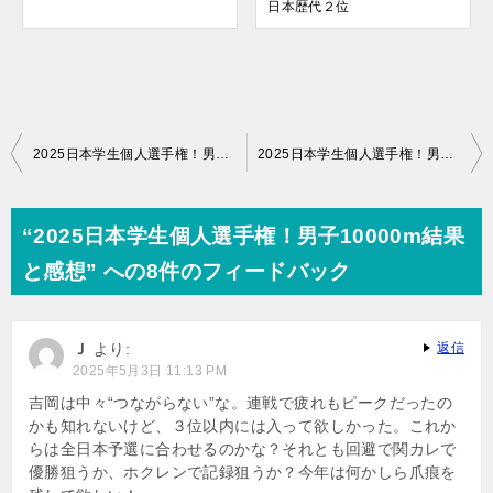
日本歴代２位
投
2025日本学生個人選手権！男子5000m結果と感想
2025日本学生個人選手権！男子3000mSC結果と感想
稿
ナ
“2025日本学生個人選手権！男子10000m結果
ビ
と感想” への8件のフィードバック
ゲ
ー
Ｊ
より:
返信
シ
2025年5月3日 11:13 PM
ョ
吉岡は中々“つながらない”な。連戦で疲れもピークだったの
かも知れないけど、３位以内には入って欲しかった。これか
ン
らは全日本予選に合わせるのかな？それとも回避で関カレで
優勝狙うか、ホクレンで記録狙うか？今年は何かしら爪痕を