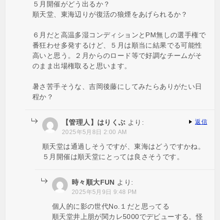
５月開催がどう出るか？
順天堂、東海辺りが復活の狼煙をあげられるか？
６月だと高温多湿コンディションとPM無しの選手権で
番狂わせ多発するけど、５月は順当に結果でる可能性
高いと思う。２月からのロード等で好調なチームがそ
のまま出場権取ると思います。
暑さ苦手そうな、吉岡後藤にしてみたらありがたい日
程か？
【管理人】はりくぶ
より:
返信
2025年5月8日 2:00 AM
順天堂は通過しそうですが、東海はどうですかね。
５月開催は順天堂にとっては良さそうです。
時々順大FUN
より:
2025年5月9日 9:48 PM
個人的に影の世代No.１だと思ってる
順天堂井上朋が関カレ5000でデビューする。怪