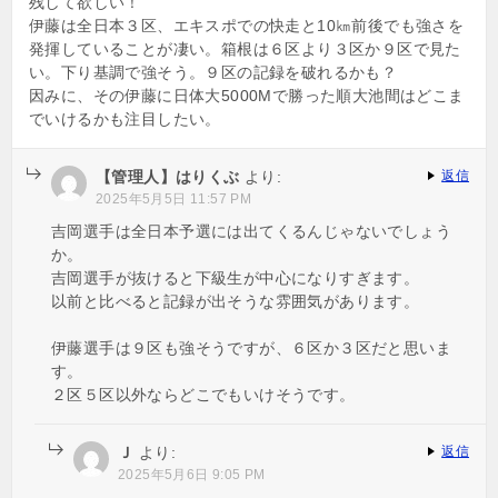
残して欲しい！
伊藤は全日本３区、エキスポでの快走と10㎞前後でも強さを
発揮していることが凄い。箱根は６区より３区か９区で見た
い。下り基調で強そう。９区の記録を破れるかも？
因みに、その伊藤に日体大5000Mで勝った順大池間はどこま
でいけるかも注目したい。
【管理人】はりくぶ
より:
返信
2025年5月5日 11:57 PM
吉岡選手は全日本予選には出てくるんじゃないでしょう
か。
吉岡選手が抜けると下級生が中心になりすぎます。
以前と比べると記録が出そうな雰囲気があります。
伊藤選手は９区も強そうですが、６区か３区だと思いま
す。
２区５区以外ならどこでもいけそうです。
Ｊ
より:
返信
2025年5月6日 9:05 PM