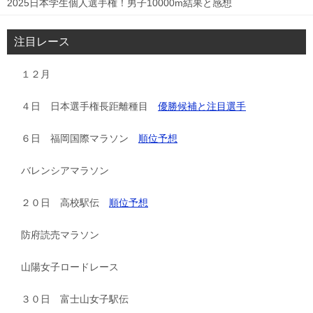
2025日本学生個人選手権！男子10000m結果と感想
注目レース
１２月
４日 日本選手権長距離種目
優勝候補と注目選手
６日 福岡国際マラソン
順位予想
バレンシアマラソン
２０日 高校駅伝
順位予想
防府読売マラソン
山陽女子ロードレース
３０日 富士山女子駅伝