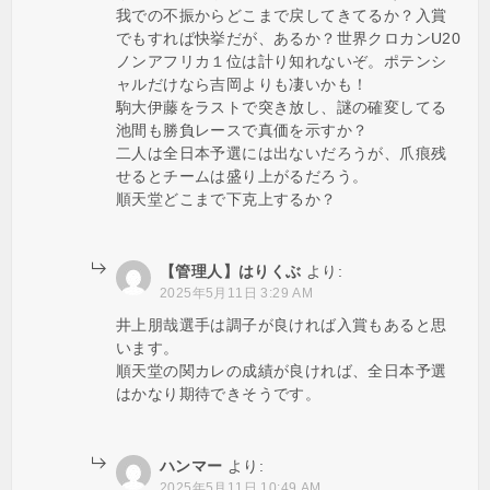
我での不振からどこまで戻してきてるか？入賞
でもすれば快挙だが、あるか？世界クロカンU20
ノンアフリカ１位は計り知れないぞ。ポテンシ
ャルだけなら吉岡よりも凄いかも！
駒大伊藤をラストで突き放し、謎の確変してる
池間も勝負レースで真価を示すか？
二人は全日本予選には出ないだろうが、爪痕残
せるとチームは盛り上がるだろう。
順天堂どこまで下克上するか？
【管理人】はりくぶ
より:
2025年5月11日 3:29 AM
井上朋哉選手は調子が良ければ入賞もあると思
います。
順天堂の関カレの成績が良ければ、全日本予選
はかなり期待できそうです。
ハンマー
より:
2025年5月11日 10:49 AM