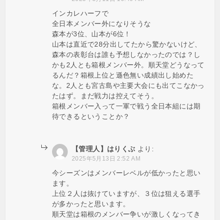
インカレハーフで
全日本メンバー外になりそうな
森本が3位、山本が6位！
山本は直近で28分出してたから驚かないけど、
森本の表彰台は誰も予想しなかったのでは？し
かも2人とも箱根メンバー外。順天堂どうなって
るんだ？箱根上位と遜色無い成績出し始めた
な。2人とも宮古島や主要大会にも出てこなかっ
たはず。まだ戦力は控えてそう。
箱根メンバー入って一軍で戦う全日本組には期
待できるということか？
【管理人】はりくぶ
より:
2025年5月13日 2:52 AM
今シーズンはメンバーレベルが低かったと思い
ます。
上位２人は抜けていますが、３位は狙える選手
が多かったと思います。
順天堂は箱根のメンバー争いが激しくなってき