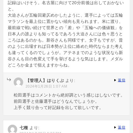
記録はいけそう。名古屋に向けて20分前後は出しておかない
と。
大迫さんが五輪回避仄めかしたように、選手によっては五輪
マラソンを最上位に置かない傾向も見られます。米に渡り、
最前線で戦い続けて世界との「差」や「五輪への価値観」を
日本人の誰よりも知ってるであろう大迫さんには色々思うと
ころはあるのかも。新谷さんも同様です。女子もですが、昔
のように出場すれば日本勢が上位に絡めた時代ならまた考え
も違ってくるのでしょうが。アテネまでのような状況なら新
谷さんも目の色変えて手を挙げるような気はします。メダル
どころか金まで狙えますからね。
【管理人】はりくぶ
より:
返信
2024年1月26日 1:07 AM
松田選手はコメントから絶好調という感じはしないです。
前田選手と佐藤選手はどうなんでしょうか。
上手く競り合って好記録を出して欲しいです。
七種
より:
返信