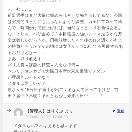
2024年1月29日 9:22 PM
ふーむ……..
前田選手はまだ大幅に縮められそうな発言もしてるな。今回
は実質的３ヶ月にも足らないような調整。万全にプロセス踏
んで、時間かけて仕上げれば、当然もっといける自信あるよ
な。そりゃ。パリ含めて３本目強度の強いレース走るから万
全は難しいだろうか。円熟味増した４年後のロス辺りが本当
の勝負だろうか？その頃には女子がサブ10してる可能性もあ
るんだけどなー……
まあ、取り敢えず
パリ入賞→課題の精査→入念な準備→
ベルリンorシカゴで大幅日本新or東京世陸でメダル
が理想的ルートかな？
メダルは難しいか？
原さんが15分出す選手が出てくるなんて言ってるけど、前
田？廣中？不破？それとも少し未来の田中……..？
【管理人】はりくぶ
より:
返信
2024年1月30日 12:04 AM
メダルもハマればあると思います。
見たいですね。