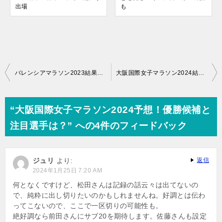
出場
も
投
バレンシアマラソン2023結果！レマとデゲファが優勝
大阪国際女子マラソン2024結果！前田穂南が日本新記録
稿
ナ
“大阪国際女子マラソン2024予想！優勝候補と
ビ
注目選手は？” への4件のフィードバック
ゲ
ー
ジュリ
より:
返信
シ
2024年1月25日 7:20 AM
ョ
何となくですけど、松田さんは記録の話云々は出てないの
で、純粋に出し切りたいのかもしれませんね。好調とは伝わ
ン
ってこないので、ここで一区切りの可能性も。
絶好調なら前田さんにサブ20を期待します。佐藤さんも設定