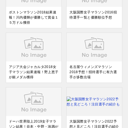
ボストンマラソン2018結果速
大阪国際女子マラソン2016招
報！川内優輝が優勝して賞金１
待選手一覧と優勝順位予想
５万ドル獲得
アジア大会ジャカルタ2018女
名古屋ウィメンズマラソン
子マラソン結果速報！野上恵子
2018予想！招待選手に有力選
が銀メダル獲得
手が多数出場
ドーハ世界陸上2019女子マラ
大阪国際女子マラソン2022予
ソン結果！谷本・中野・池満が
想と見どころ！注目選手の紹介