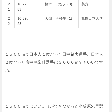
2
10:27.
橋本 はなえ (3)
美方
1
83
2
10:59.
大畑 実桜里 (1)
札幌日本大学
2
23
１５００ｍで日本人１位だった田中希実選手、日本人
２位だった廣中璃梨佳選手は３０００ｍでもいいです
ね。
１５００ｍではいい走りができなかった小笠原朱里選