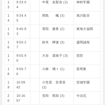
1
9:33.0
中尾 友梨奈 (2)
神村学園
3
4
1
9:34.4
岡島 楓 (3)
旭川龍谷
4
5
1
9:40.8
菅田 雅香 (2)
東海大福岡
5
3
1
9:50.2
鈴木 樺連 (3)
盛岡誠桜
6
7
1
9:55.9
大谷 菜南子 (3)
荏田
7
0
1
9:56.7
小林 璃々 (1)
富岡東
8
6
1
10:09.
小笠原 安香音
安城学園
9
42
(2)
2
10:16.
安田 萌加 (3)
今治北
0
57