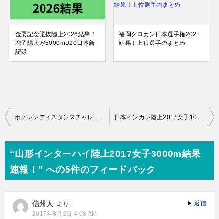
金栗記念選抜陸上2026結果！
福岡クロカン日本選手権2021
増子陽太が5000mU20日本新
結果！上位選手のまとめ
記録
投
ホクレンディスタンスチャレンジ2017網走結果速報！大迫傑は参加標準記録を突破できたのか？
日本インカレ陸上2017女子10000m結果速報順位一覧
稿
ナ
“山形インターハイ陸上2017女子3000m結果
ビ
速報！” への5件のフィードバック
ゲ
ー
信州人
より:
返信
シ
2017年8月2日 4:08 AM