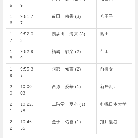
5
9
1
9:51.7
前田 梅香 (3)
八王子
6
7
1
9:52.0
鴨志田 海来 (3)
島田
7
3
1
9:52.9
福嶋 紗楽 (2)
荏田
8
9
1
9:55.3
阿部 知宙 (2)
前橋女
9
7
2
10:00.
西原 愛華 (1)
新居浜西
0
03
2
10:22.
二階堂 夏心 (1)
札幌日本大学
1
78
2
10:46.
金子 佑香 (1)
旭川龍谷
2
55