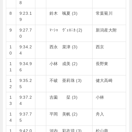
8
8
9:23.1
鈴木 颯夏 (3)
常葉菊川
9
9
9:27.7
ﾏｰｼｬ ｳﾞｪﾛﾆｶ (2)
新潟産大附
0
1
9:34.2
西永 菜津 (3)
西京
0
4
1
9:34.9
小林 成美 (2)
長野東
1
6
1
9:35.2
不破 亜莉珠 (3)
健大高崎
2
5
1
9:37.2
吉薗 栞 (3)
小林
3
4
1
9:37.7
平岡 美帆 (2)
舟入
4
5
1
9:42.0
河内 彩衣琉 (3)
松山商