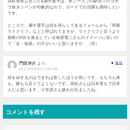
高松智美ムセンビ&廣中選手は、昨シーズンの駅伝でのゴボ
ウ抜きシーンが印象的なので、ロードでの活躍も期待したい
です。
ところで、廣中選手は頭を揺らして走るフォームから『和製
ラドクリフ』などと呼ばれてますが、ラドクリフと言うより
箱根の5区を激走している柏原竜二さんのイメージに近いの
で『女・柏原』の方がいいと思いますが…（笑）
門田洋介
より:
返信
2017年9月9日 8:08 AM
頭をゆするのはできれば直したほうが良いです。もちろん体
も。癖もち言うてよくないです。高松さんは日本育ちで日本
人だと思います。小笠原さん疲れが出ましたね。
コメントを残す