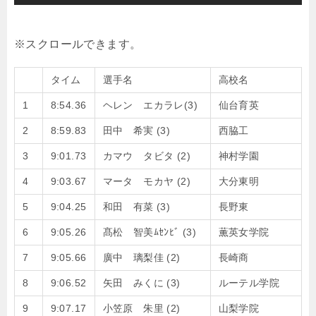
タイム
選手名
高校名
1
8:54.36
ヘレン エカラレ(3)
仙台育英
2
8:59.83
田中 希実 (3)
西脇工
3
9:01.73
カマウ タビタ (2)
神村学園
4
9:03.67
マータ モカヤ (2)
大分東明
5
9:04.25
和田 有菜 (3)
長野東
6
9:05.26
髙松 智美ﾑｾﾝﾋﾞ (3)
薫英女学院
7
9:05.66
廣中 璃梨佳 (2)
長崎商
8
9:06.52
矢田 みくに (3)
ルーテル学院
9
9:07.17
小笠原 朱里 (2)
山梨学院