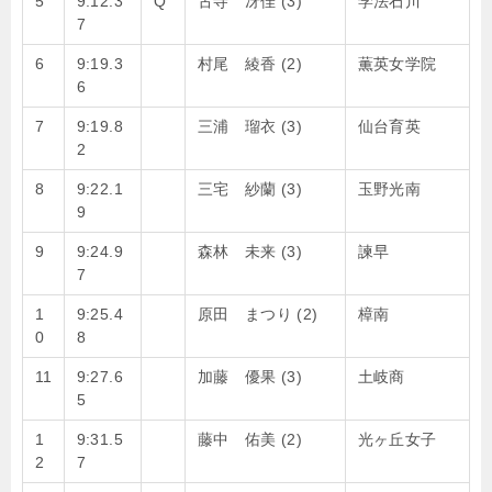
5
9:12.3
Q
古寺 冴佳 (3)
学法石川
7
6
9:19.3
村尾 綾香 (2)
薫英女学院
6
7
9:19.8
三浦 瑠衣 (3)
仙台育英
2
8
9:22.1
三宅 紗蘭 (3)
玉野光南
9
9
9:24.9
森林 未来 (3)
諫早
7
1
9:25.4
原田 まつり (2)
樟南
0
8
11
9:27.6
加藤 優果 (3)
土岐商
5
1
9:31.5
藤中 佑美 (2)
光ヶ丘女子
2
7