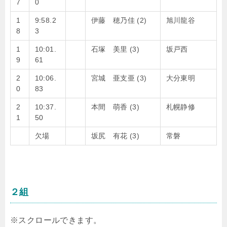
7
0
1
9:58.2
伊藤 穂乃佳 (2)
旭川龍谷
8
3
1
10:01.
石塚 美里 (3)
坂戸西
9
61
2
10:06.
宮城 亜支亜 (3)
大分東明
0
83
2
10:37.
本間 萌香 (3)
札幌静修
1
50
欠場
坂尻 有花 (3)
常磐
２組