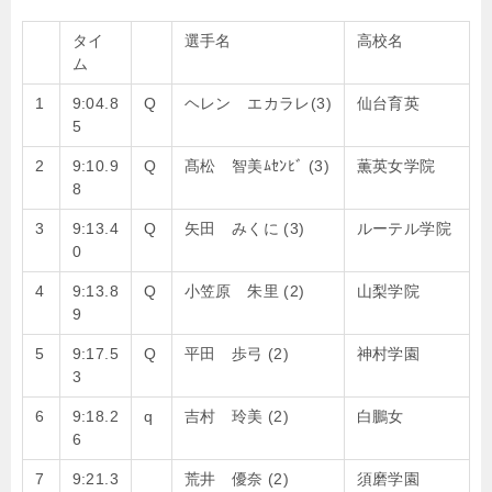
タイ
選手名
高校名
ム
1
9:04.8
Q
ヘレン エカラレ(3)
仙台育英
5
2
9:10.9
Q
髙松 智美ﾑｾﾝﾋﾞ (3)
薫英女学院
8
3
9:13.4
Q
矢田 みくに (3)
ルーテル学院
0
4
9:13.8
Q
小笠原 朱里 (2)
山梨学院
9
5
9:17.5
Q
平田 歩弓 (2)
神村学園
3
6
9:18.2
q
吉村 玲美 (2)
白鵬女
6
7
9:21.3
荒井 優奈 (2)
須磨学園