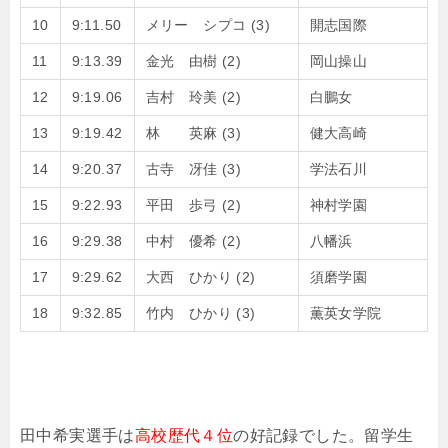
10
9:11.50
メリー シプコ (3)
開志国際
11
9:13.39
金光 由樹 (2)
岡山操山
12
9:19.06
吉村 玲美 (2)
白鵬女
13
9:19.42
林 英麻 (3)
健大高崎
14
9:20.37
古寺 冴佳 (3)
学法石川
15
9:22.93
平田 歩弓 (2)
神村学園
16
9:29.38
中村 優希 (2)
八幡浜
17
9:29.62
大西 ひかり (2)
須磨学園
18
9:32.85
竹内 ひかり (3)
薫英女学院
田中希実選手は
高校歴代４位
の好記録でした。留学生