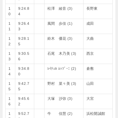
1
9:24.8
松澤 綾音 (3)
長野東
0
4
1
9:26.4
風間 歩佳 (1)
成田
1
3
1
9:28.1
鈴木 優花 (3)
大曲
2
5
1
9:30.5
石尾 木乃美 (3)
西京
3
6
1
9:34.8
ﾚｲﾁｪﾙ ﾑｯｿﾞｰﾆ (2)
倉敷
4
0
1
9:42.7
野村 菜々美 (3)
山田
5
5
1
9:45.6
大塚 沙弥 (3)
大宮
6
2
1
9:52.7
牛 佳慧 (2)
浜松開誠館