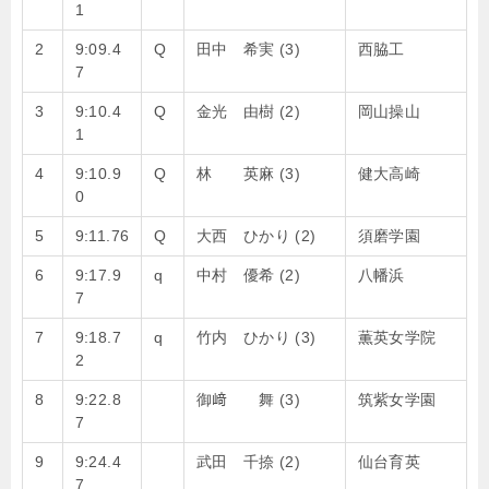
1
2
9:09.4
Q
田中 希実 (3)
西脇工
7
3
9:10.4
Q
金光 由樹 (2)
岡山操山
1
4
9:10.9
Q
林 英麻 (3)
健大高崎
0
5
9:11.76
Q
大西 ひかり (2)
須磨学園
6
9:17.9
q
中村 優希 (2)
八幡浜
7
7
9:18.7
q
竹内 ひかり (3)
薫英女学院
2
8
9:22.8
御﨑 舞 (3)
筑紫女学園
7
9
9:24.4
武田 千捺 (2)
仙台育英
7