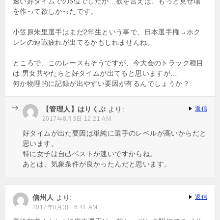
速い好タイムでの5位でしたが…欲を言えば、もっと見せ場
を作って欲しかったです。
小笠原朱里選手はまだ2年生という事で、日本選手権→ホク
レンの連戦疲れが出てるかもしれませんね。
ところで、このレースもそうですが、今大会のトラック種目
は 男女共やたらと好タイムが出てると思いますが…
何か物理的に記録が出やすい要因が有るんでしょうか？
【管理人】はりくぶ
より:
返信
2017年8月3日 12:21 AM
好タイムが出た要因は単純に選手のレベルが高いからだと
思います。
特に女子は自己ベストが速いですからね。
あとは、気象条件が良かったんだと思います。
信州人
より:
返信
2017年8月3日 6:41 AM