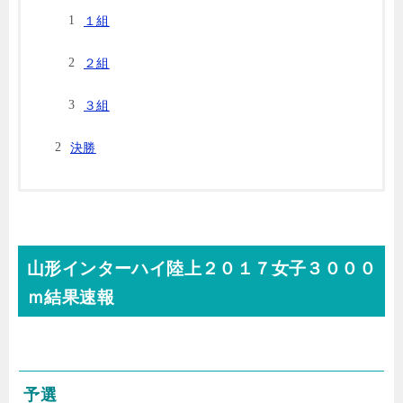
１組
２組
３組
決勝
山形インターハイ陸上２０１７女子３０００
ｍ結果速報
予選