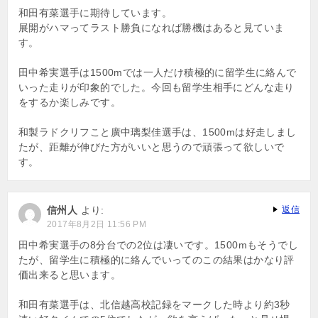
ョ
和田有菜選手に期待しています。
展開がハマってラスト勝負になれば勝機はあると見ていま
ン
す。
田中希実選手は1500mでは一人だけ積極的に留学生に絡んで
いった走りが印象的でした。今回も留学生相手にどんな走り
をするか楽しみです。
和製ラドクリフこと廣中璃梨佳選手は、1500mは好走しまし
たが、距離が伸びた方がいいと思うので頑張って欲しいで
す。
信州人
より:
返信
2017年8月2日 11:56 PM
田中希実選手の8分台での2位は凄いです。1500mもそうでし
たが、留学生に積極的に絡んでいってのこの結果はかなり評
価出来ると思います。
和田有菜選手は、北信越高校記録をマークした時より約3秒